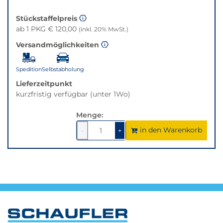
Stückstaffelpreis
ab 1 PKG € 120,00
(inkl. 20% MwSt.)
Versandmöglichkeiten
Spedition
Selbstabholung
Lieferzeitpunkt
kurzfristig verfügbar (unter 1Wo)
Menge:
in den Warenkorb
1
um
1
um
-
+
1
1
verringern
erhöhen