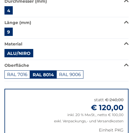
Durchmesser (mm)
Produkt
4
ist
in
Länge (mm)
dieser
Variante
9
nicht
verfügbar.
Material
Bei
ALU/NIRO
Klick
wechselt
Oberfläche
der
Filter
RAL 7016
RAL 8014
RAL 9006
auf
Springe
die
zu
beste
"Anpassungen
Alternative
statt
€ 240,00
zurücksetzen"
in
€ 120,00
der
inkl. 20 % MwSt., netto € 100,00
gewünschten
exkl. Verpackungs,- und Versandkosten
Variante.
Einheit PKG