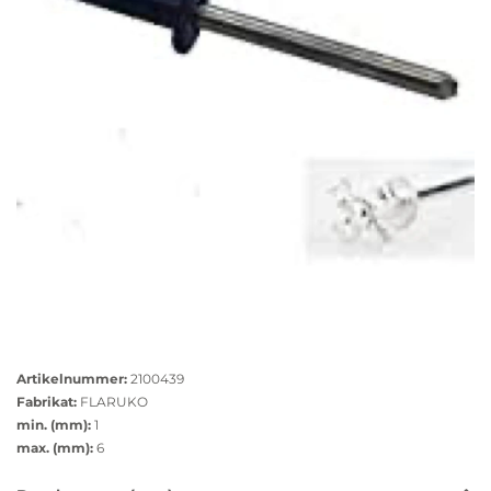
Farbe: sepiabraun
RAL Nummer: 8014
Dorn: Edelstahl
Größere
Bildversion
Artikelnummer:
2100439
anzeigen
Fabrikat:
FLARUKO
min. (mm):
1
max. (mm):
6
Das