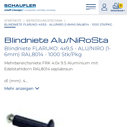
Zum
Zur
Zur
Seitenbereiche:
0
Inhalt
Hauptnavigation
Footernavigation
zum
0
MENÜ
Logo
Warenkorb >
Konto
Prod
Schaufler
STARTSEITE
BEFESTIGUNGSTECHNIK
im
verlinkt
BLINDNIETE FLARUKO: 4X9,5 - ALU/NIRO (1-6MM) RAL8014 - 1000 STK/PKG
War
zur
Startseite
Blindniete Alu/NiRoSta
Produktbilder
überspringen
Blindniete FLARUKO: 4x9,5 - ALU/NIRO (1-
6mm) RAL8014 - 1000 Stk/Pkg
Mehrbereichsniete FRK 4.0x 9.5 Aluminium mit
Edelstahldorn RAL8014 sepiabraun
d1 (mm): 4
L (mm): 9,5
Mehr anzeigen
k (mm): 1,7
Klemmbereich (mm): 1.0 - 6.0
Scherkraft (N): 1150
Zugkraft (N): 1600
Loch ø (mm): 4,1 - 4,3
Setzkopf ø max. (mm): 8