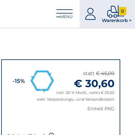
0
zum
0
MENÜ
Warenkorb >
Konto
Produkt
im
Warenk
statt
€ 45,00
€ 30,60
-15%
inkl. 20 % MwSt., netto € 25,50
exkl. Verpackungs,- und Versandkosten
Einheit PKG