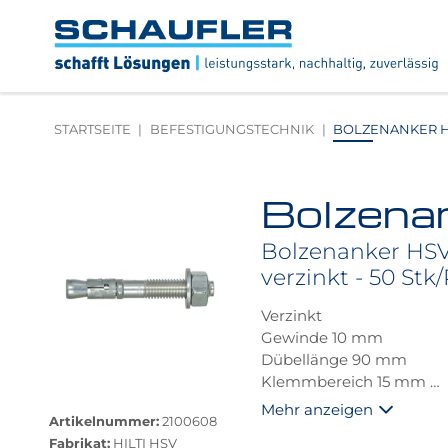
Zum
Zur
Zur
Seitenbereiche:
Inhalt
Hauptnavigation
Footernavigation
Logo
Schaufler
verlinkt
zur
STARTSEITE
BEFESTIGUNGSTECHNIK
BOLZENANKER HSV
Startseite
Bolzenan
Produktbilder
überspringen
Bolzenanker HSV 
verzinkt - 50 Stk
Verzinkt
Gewinde 10 mm
Dübellänge 90 mm
Klemmbereich 15 mm
Größere
Bohrer 10 mm
Mehr anzeigen
Bildversion
Artikelnummer:
2100608
anzeigen
Fabrikat:
HILTI HSV
Der Klassiker