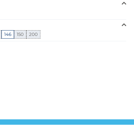
erer Fußplatten bei den Zäunen
146
150
200