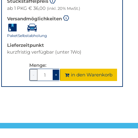
Stückstaffelpreis
ab 1 PKG € 36,00
(inkl. 20% MwSt.)
Versandmöglichkeiten
Paket
Selbstabholung
Lieferzeitpunkt
kurzfristig verfügbar (unter 1Wo)
Menge:
in den Warenkorb
-
+
1
um
1
um
1
1
verringern
erhöhen