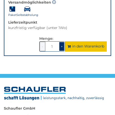
Versandmöglichkeiten
gewünschten
Variante.
Paket
Selbstabholung
Lieferzeitpunkt
kurzfristig verfügbar (unter 1Wo)
Menge:
in den Warenkorb
1
um
1
um
-
+
1
1
verringern
erhöhen
Schaufler GmbH