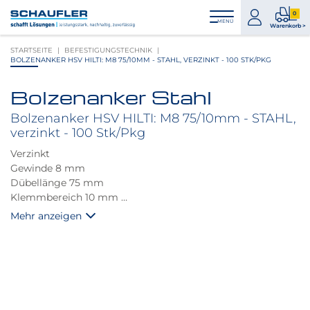
Zum
Zur
Zur
Seitenbereiche:
0
Inhalt
Hauptnavigation
Footernavigation
zum
0
MENÜ
Logo
Warenkorb >
Konto
Prod
Schaufler
STARTSEITE
BEFESTIGUNGSTECHNIK
im
verlinkt
BOLZENANKER HSV HILTI: M8 75/10MM - STAHL, VERZINKT - 100 STK/PKG
War
zur
Startseite
Bolzenanker Stahl
Produktbilder
überspringen
Bolzenanker HSV HILTI: M8 75/10mm - STAHL,
verzinkt - 100 Stk/Pkg
Verzinkt
Gewinde 8 mm
Dübellänge 75 mm
Klemmbereich 10 mm
Bohrer 8 mm
Mehr anzeigen