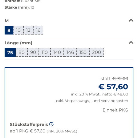
Antrieb:
6-Kant M8
Stärke (mm):
10
Das
M
Produkt
8
10
12
16
ist
in
Länge (mm)
dieser
Variante
75
80
90
110
140
146
150
200
nicht
Springe
verfügbar.
zu
Bei
"Anpassungen
Klick
statt
€ 72,00
zurücksetzen"
wechselt
€ 57,60
der
inkl. 20 % MwSt., netto € 48,00
Filter
exkl. Verpackungs,- und Versandkosten
auf
die
Einheit PKG
beste
Alternative
Stückstaffelpreis
in
ab 1 PKG € 57,60
(inkl. 20% MwSt.)
der