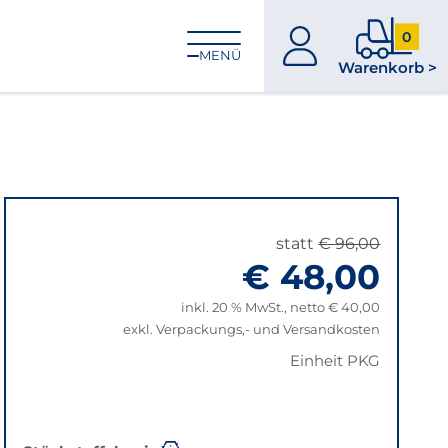
0
zum
0
MENÜ
Warenkorb >
Konto
Produkt
im
Warenk
statt
€ 96,00
€ 48,00
inkl. 20 % MwSt., netto € 40,00
exkl. Verpackungs,- und Versandkosten
Einheit PKG