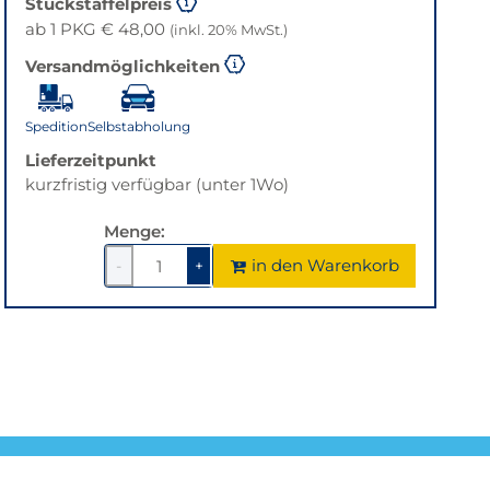
Stückstaffelpreis
ab 1 PKG € 48,00
(inkl. 20% MwSt.)
Versandmöglichkeiten
Spedition
Selbstabholung
Lieferzeitpunkt
kurzfristig verfügbar (unter 1Wo)
Menge:
in den Warenkorb
-
+
1
um
1
um
1
1
verringern
erhöhen