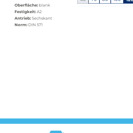
Oberfläche:
nicht
blank
Springe
Festigkeit:
verfügbar.
A2
zu
Antrieb:
Bei
Sechskant
"Anpassungen
Norm:
Klick
DIN 571
zurücksetzen"
wechselt
der
Filter
auf
die
beste
Alternative
in
der
gewünschten
Variante.