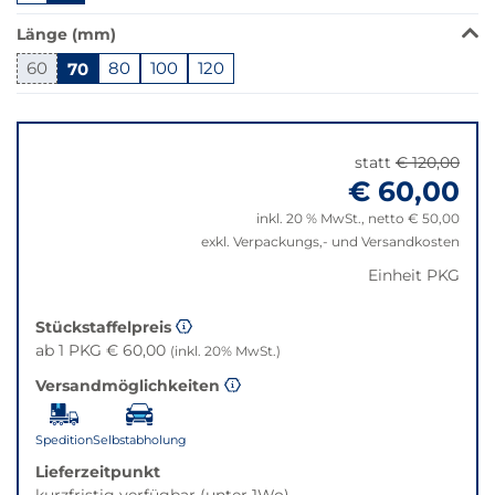
in
Länge (mm)
dieser
Variante
60
70
80
100
120
nicht
Springe
verfügbar.
zu
Bei
"Anpassungen
Klick
statt
€ 120,00
zurücksetzen"
wechselt
€ 60,00
der
inkl. 20 % MwSt., netto € 50,00
Filter
exkl. Verpackungs,- und Versandkosten
auf
die
Einheit PKG
beste
Alternative
Stückstaffelpreis
in
ab 1 PKG € 60,00
(inkl. 20% MwSt.)
der
Versandmöglichkeiten
gewünschten
Variante.
Spedition
Selbstabholung
Lieferzeitpunkt
kurzfristig verfügbar (unter 1Wo)