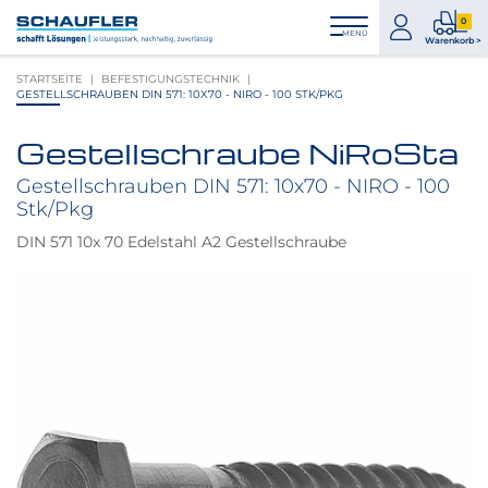
Zum
Zur
Zur
Seitenbereiche:
0
Inhalt
Hauptnavigation
Footernavigation
zum
0
MENÜ
Logo
Warenkorb >
Konto
Prod
Schaufler
STARTSEITE
BEFESTIGUNGSTECHNIK
im
verlinkt
GESTELLSCHRAUBEN DIN 571: 10X70 - NIRO - 100 STK/PKG
War
zur
Startseite
Gestellschraube NiRoSta
Produktbilder
überspringen
Gestellschrauben DIN 571: 10x70 - NIRO - 100
Stk/Pkg
DIN 571 10x 70 Edelstahl A2 Gestellschraube