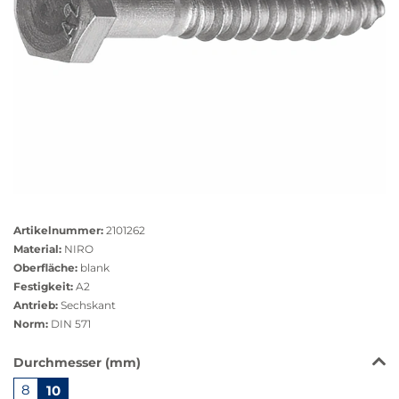
Größere
Bildversion
Artikelnummer:
2101262
anzeigen
Material:
NIRO
Oberfläche:
blank
Festigkeit:
A2
Antrieb:
Sechskant
Norm:
DIN 571
Das
Durchmesser (mm)
Produkt
8
10
ist