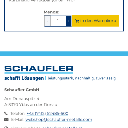
Menge:
in den Warenkorb
1
um
1
um
-
+
1
1
verringern
erhöhen
Schaufler GmbH
Am Donauspitz 4
A-3370 Ybbs an der Donau
Telefon
:
+43 (7412) 52485-600
E-Mail
:
webshop@schaufler-metalle.com