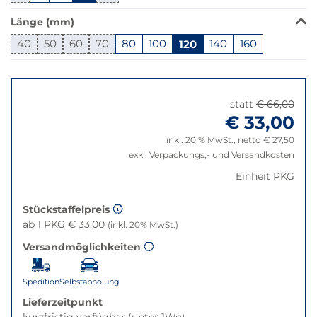
in
Länge (mm)
dieser
Variante
40
50
60
70
80
100
120
140
160
nicht
Springe
verfügbar.
zu
Bei
"Anpassungen
Klick
statt
€ 66,00
zurücksetzen"
wechselt
€ 33,00
der
inkl. 20 % MwSt., netto € 27,50
Filter
exkl. Verpackungs,- und Versandkosten
auf
die
Einheit PKG
beste
Alternative
Stückstaffelpreis
in
ab 1 PKG € 33,00
(inkl. 20% MwSt.)
der
Versandmöglichkeiten
gewünschten
Variante.
Spedition
Selbstabholung
Lieferzeitpunkt
kurzfristig verfügbar (unter 1Wo)