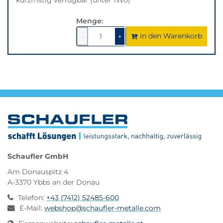
Menge:
in den Warenkorb
1
um
1
um
-
+
1
1
verringern
erhöhen
Schaufler GmbH
Am Donauspitz 4
A-3370 Ybbs an der Donau
Telefon
:
+43 (7412) 52485-600
E-Mail
:
webshop@schaufler-metalle.com