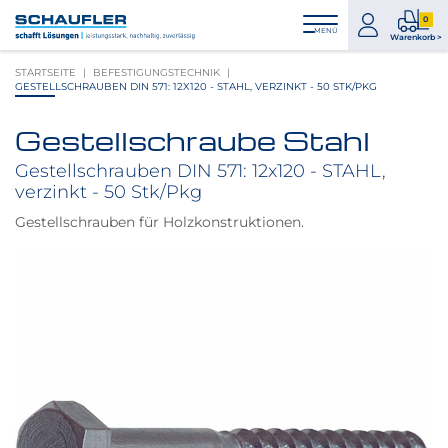
Zum
Zur
Zur
Seitenbereiche:
0
Inhalt
Hauptnavigation
Footernavigation
zum
0
MENÜ
Logo
Warenkorb >
Konto
Prod
Schaufler
STARTSEITE
BEFESTIGUNGSTECHNIK
im
verlinkt
GESTELLSCHRAUBEN DIN 571: 12X120 - STAHL, VERZINKT - 50 STK/PKG
War
zur
Startseite
Gestellschraube Stahl
Produktbilder
überspringen
Gestellschrauben DIN 571: 12x120 - STAHL,
verzinkt - 50 Stk/Pkg
Gestellschrauben für Holzkonstruktionen.