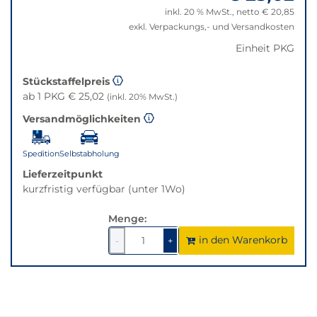
auf
inkl. 20 % MwSt., netto € 20,85
die
exkl. Verpackungs,- und Versandkosten
beste
Einheit PKG
Alternative
in
Stückstaffelpreis
der
ab 1 PKG € 25,02
(inkl. 20% MwSt.)
gewünschten
Variante.
Versandmöglichkeiten
Spedition
Selbstabholung
Lieferzeitpunkt
kurzfristig verfügbar (unter 1Wo)
Menge:
in den Warenkorb
1
um
1
um
-
+
1
1
verringern
erhöhen