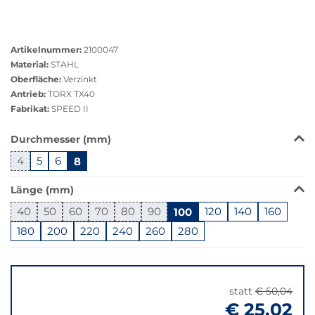
Größere
Bildversion
Artikelnummer:
2100047
anzeigen
Material:
STAHL
Oberfläche:
Verzinkt
Antrieb:
TORX TX40
Fabrikat:
SPEED II
Das
Durchmesser (mm)
Produkt
4
5
6
8
ist
in
Länge (mm)
dieser
Variante
40
50
60
70
80
90
100
120
140
160
nicht
180
200
220
240
260
280
verfügbar.
Bei
Springe
Klick
zu
wechselt
"Anpassungen
statt
€ 50,04
der
zurücksetzen"
€ 25,02
Filter