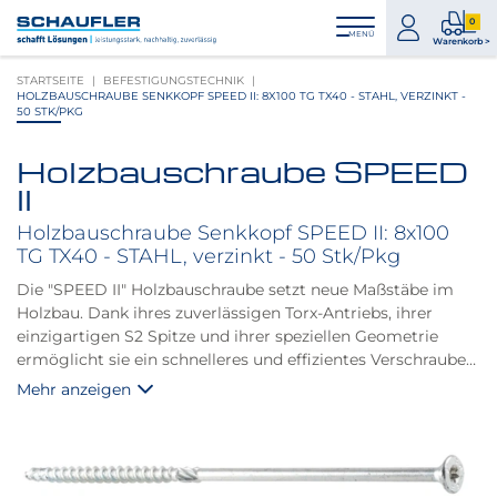
Zum
Zur
Zur
Seitenbereiche:
0
Inhalt
Hauptnavigation
Footernavigation
zum
0
MENÜ
Logo
Warenkorb >
Konto
Prod
Schaufler
STARTSEITE
BEFESTIGUNGSTECHNIK
im
verlinkt
HOLZBAUSCHRAUBE SENKKOPF SPEED II: 8X100 TG TX40 - STAHL, VERZINKT -
War
zur
50 STK/PKG
Startseite
Holzbauschraube SPEED
Produktbilder
II
überspringen
Holzbauschraube Senkkopf SPEED II: 8x100
TG TX40 - STAHL, verzinkt - 50 Stk/Pkg
Die "SPEED II" Holzbauschraube setzt neue Maßstäbe im
Holzbau. Dank ihres zuverlässigen Torx-Antriebs, ihrer
einzigartigen S2 Spitze und ihrer speziellen Geometrie
ermöglicht sie ein schnelleres und effizientes Verschrauben,
während sie die Spaltwirkung des Holzes verringert.
Mehr anzeigen