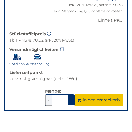
auf
inkl. 20 % MwSt., netto € 58,35
die
exkl. Verpackungs,- und Versandkosten
beste
Einheit PKG
Alternative
in
Stückstaffelpreis
der
ab 1 PKG € 70,02
(inkl. 20% MwSt.)
gewünschten
Variante.
Versandmöglichkeiten
Spedition
Selbstabholung
Lieferzeitpunkt
kurzfristig verfügbar (unter 1Wo)
Menge:
in den Warenkorb
1
um
1
um
-
+
1
1
verringern
erhöhen