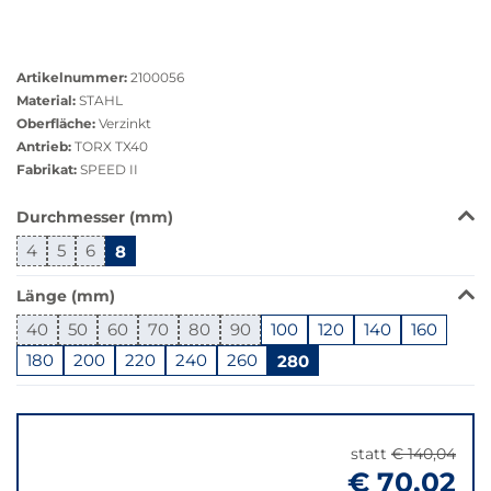
Größere
Bildversion
Artikelnummer:
2100056
anzeigen
Material:
STAHL
Oberfläche:
Verzinkt
Antrieb:
TORX TX40
Fabrikat:
SPEED II
Das
Durchmesser (mm)
Produkt
4
5
6
8
ist
in
Länge (mm)
dieser
Variante
40
50
60
70
80
90
100
120
140
160
nicht
180
200
220
240
260
280
verfügbar.
Bei
Springe
Klick
zu
wechselt
"Anpassungen
statt
€ 140,04
der
zurücksetzen"
€ 70,02
Filter