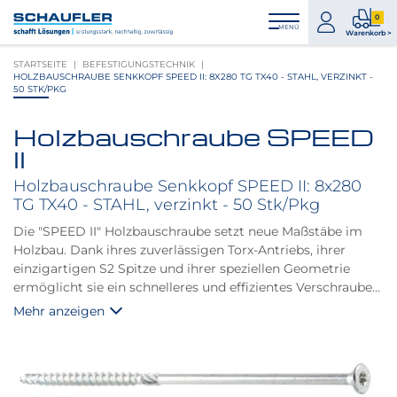
Zum
Zur
Zur
Seitenbereiche:
0
Inhalt
Hauptnavigation
Footernavigation
zum
0
MENÜ
Logo
Warenkorb >
Konto
Prod
Schaufler
STARTSEITE
BEFESTIGUNGSTECHNIK
im
verlinkt
HOLZBAUSCHRAUBE SENKKOPF SPEED II: 8X280 TG TX40 - STAHL, VERZINKT -
War
zur
50 STK/PKG
Startseite
Holzbauschraube SPEED
Produktbilder
II
überspringen
Holzbauschraube Senkkopf SPEED II: 8x280
TG TX40 - STAHL, verzinkt - 50 Stk/Pkg
Die "SPEED II" Holzbauschraube setzt neue Maßstäbe im
Holzbau. Dank ihres zuverlässigen Torx-Antriebs, ihrer
einzigartigen S2 Spitze und ihrer speziellen Geometrie
ermöglicht sie ein schnelleres und effizientes Verschrauben,
während sie die Spaltwirkung des Holzes verringert.
Mehr anzeigen