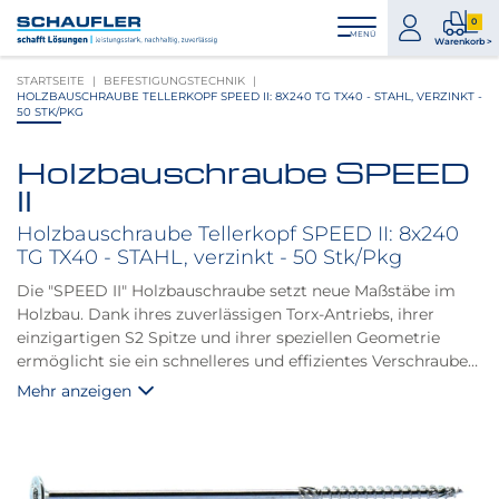
Zum
Zur
Zur
Seitenbereiche:
0
Inhalt
Hauptnavigation
Footernavigation
zum
0
MENÜ
Logo
Warenkorb >
Konto
Prod
Schaufler
STARTSEITE
BEFESTIGUNGSTECHNIK
im
verlinkt
HOLZBAUSCHRAUBE TELLERKOPF SPEED II: 8X240 TG TX40 - STAHL, VERZINKT -
War
zur
50 STK/PKG
Startseite
Holzbauschraube SPEED
Produktbilder
II
überspringen
Holzbauschraube Tellerkopf SPEED II: 8x240
TG TX40 - STAHL, verzinkt - 50 Stk/Pkg
Die "SPEED II" Holzbauschraube setzt neue Maßstäbe im
Holzbau. Dank ihres zuverlässigen Torx-Antriebs, ihrer
einzigartigen S2 Spitze und ihrer speziellen Geometrie
ermöglicht sie ein schnelleres und effizientes Verschrauben,
während sie die Spaltwirkung des Holzes verringert.
Mehr anzeigen