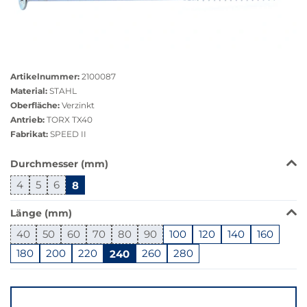
Größere
Bildversion
Artikelnummer:
2100087
anzeigen
Material:
STAHL
Oberfläche:
Verzinkt
Antrieb:
TORX TX40
Fabrikat:
SPEED II
Das
Durchmesser (mm)
Produkt
4
5
6
8
ist
in
Länge (mm)
dieser
Variante
40
50
60
70
80
90
100
120
140
160
nicht
180
200
220
240
260
280
verfügbar.
Bei
Springe
Klick
zu
wechselt
"Anpassungen