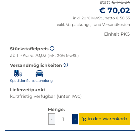
statt
€ 140,04
der
zurücksetzen"
€ 70,02
Filter
auf
inkl. 20 % MwSt., netto € 58,35
die
exkl. Verpackungs,- und Versandkosten
beste
Einheit PKG
Alternative
in
Stückstaffelpreis
der
ab 1 PKG € 70,02
(inkl. 20% MwSt.)
gewünschten
Variante.
Versandmöglichkeiten
Spedition
Selbstabholung
Lieferzeitpunkt
kurzfristig verfügbar (unter 1Wo)
Menge:
in den Warenkorb
1
um
1
um
-
+
1
1
verringern
erhöhen