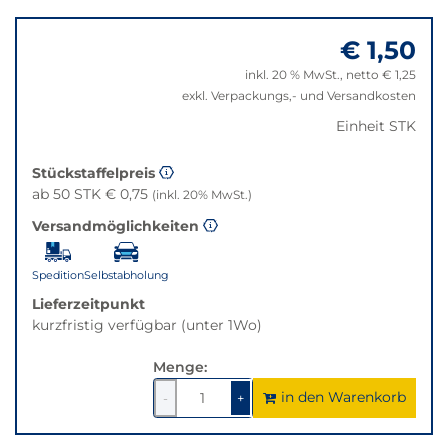
Springe
dieser
zu
Variante
€ 1,50
"Anpassungen
nicht
zurücksetzen"
verfügbar.
inkl. 20 % MwSt., netto € 1,25
Bei
exkl. Verpackungs,- und Versandkosten
Klick
Einheit STK
wechselt
der
Stückstaffelpreis
Filter
ab 50 STK € 0,75
(inkl. 20% MwSt.)
auf
die
Versandmöglichkeiten
beste
Alternative
Spedition
Selbstabholung
in
Lieferzeitpunkt
der
kurzfristig verfügbar (unter 1Wo)
gewünschten
Variante.
Menge:
in den Warenkorb
1
um
1
um
-
+
1
1
verringern
erhöhen