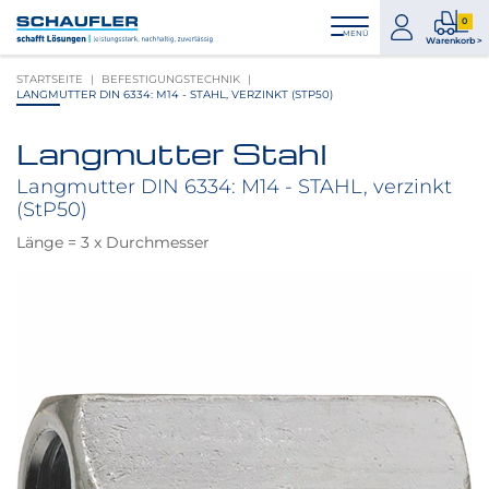
Zum
Zur
Zur
Seitenbereiche:
0
Inhalt
Hauptnavigation
Footernavigation
zum
0
MENÜ
Logo
Warenkorb >
Konto
Prod
Schaufler
STARTSEITE
BEFESTIGUNGSTECHNIK
im
verlinkt
LANGMUTTER DIN 6334: M14 - STAHL, VERZINKT (STP50)
War
zur
Startseite
Langmutter Stahl
Produktbilder
überspringen
Langmutter DIN 6334: M14 - STAHL, verzinkt
(StP50)
Länge = 3 x Durchmesser