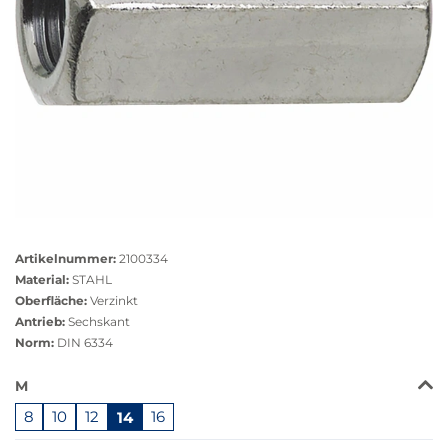
Größere
Bildversion
Artikelnummer:
2100334
anzeigen
Material:
STAHL
Oberfläche:
Verzinkt
Antrieb:
Sechskant
Norm:
DIN 6334
Das
M
Produkt
8
10
12
14
16
ist
in