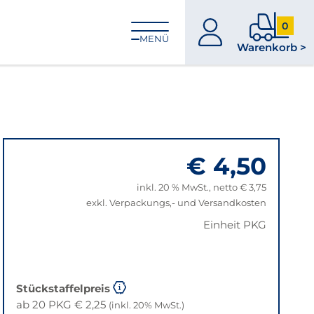
0
zum
0
MENÜ
Warenkorb >
Konto
Produkt
im
Warenk
€ 4,50
inkl. 20 % MwSt., netto € 3,75
exkl. Verpackungs,- und Versandkosten
Einheit PKG
Stückstaffelpreis
ab 20 PKG € 2,25
(inkl. 20% MwSt.)