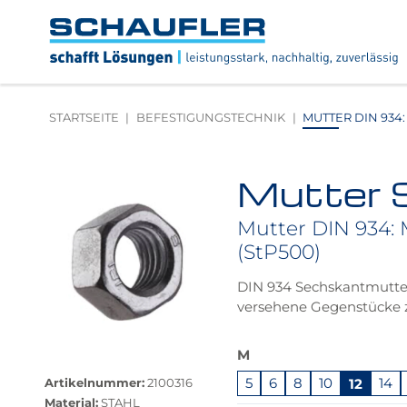
Zum
Zur
Zur
Seitenbereiche:
Inhalt
Hauptnavigation
Footernavigation
Logo
Schaufler
verlinkt
zur
STARTSEITE
BEFESTIGUNGSTECHNIK
MUTTER DIN 934: 
Startseite
Mutter 
Produktbilder
überspringen
Mutter DIN 934: M
(StP500)
DIN 934 Sechskantmutte
versehene Gegenstücke 
Das
M
Größere
Produkt
Bildversion
5
6
8
10
12
14
Artikelnummer:
2100316
ist
anzeigen
Material:
STAHL