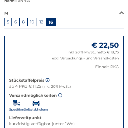
Norm:
DIN 934
Das
M
Produkt
5
6
8
10
12
16
ist
in
Springe
dieser
zu
Variante
€ 22,50
"Anpassungen
nicht
zurücksetzen"
verfügbar.
inkl. 20 % MwSt., netto € 18,75
Bei
exkl. Verpackungs,- und Versandkosten
Klick
Einheit PKG
wechselt
der
Stückstaffelpreis
Filter
ab 4 PKG € 11,25
(inkl. 20% MwSt.)
auf
die
Versandmöglichkeiten
beste
Alternative
Spedition
Selbstabholung
in
Lieferzeitpunkt
der
kurzfristig verfügbar (unter 1Wo)
gewünschten