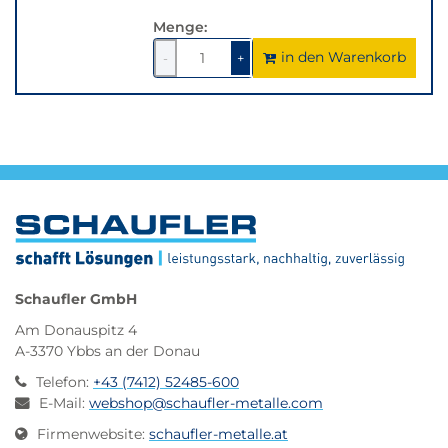
Variante.
Menge:
in den Warenkorb
1
um
1
um
-
+
1
1
verringern
erhöhen
Schaufler GmbH
Am Donauspitz 4
A-3370 Ybbs an der Donau
Telefon
:
+43 (7412) 52485-600
E-Mail
:
webshop@schaufler-metalle.com
Firmenwebsite
:
schaufler-metalle.at