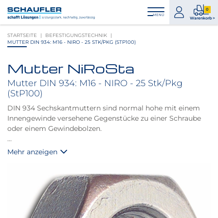
Zum
Zur
Zur
Seitenbereiche:
0
Inhalt
Hauptnavigation
Footernavigation
zum
0
MENÜ
Logo
Warenkorb >
Konto
Prod
Schaufler
STARTSEITE
BEFESTIGUNGSTECHNIK
im
verlinkt
MUTTER DIN 934: M16 - NIRO - 25 STK/PKG (STP100)
War
zur
Startseite
Mutter NiRoSta
Produktbilder
überspringen
Mutter DIN 934: M16 - NIRO - 25 Stk/Pkg
(StP100)
DIN 934 Sechskantmuttern sind normal hohe mit einem
Innengewinde versehene Gegenstücke zu einer Schraube
oder einem Gewindebolzen.
Hinweis:
Mehr anzeigen
Mit transparenter Gleitbeschichtung zur Reduzierung des
Reibungswiderstandes.