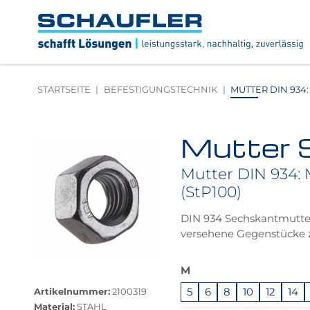
Zum
Zur
Zur
Seitenbereiche:
Inhalt
Hauptnavigation
Footernavigation
Logo
Schaufler
verlinkt
zur
STARTSEITE
BEFESTIGUNGSTECHNIK
MUTTER DIN 934: 
Startseite
Mutter 
Produktbilder
überspringen
Mutter DIN 934: M
(StP100)
DIN 934 Sechskantmutte
versehene Gegenstücke 
Das
M
Größere
Produkt
Bildversion
5
6
8
10
12
14
Artikelnummer:
2100319
ist
anzeigen
Material:
STAHL