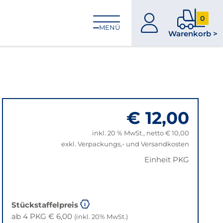
0
zum
0
MENÜ
Warenkorb >
Konto
Produkt
im
Warenk
€ 12,00
inkl. 20 % MwSt., netto € 10,00
exkl. Verpackungs,- und Versandkosten
Einheit PKG
Stückstaffelpreis
ab 4 PKG € 6,00
(inkl. 20% MwSt.)