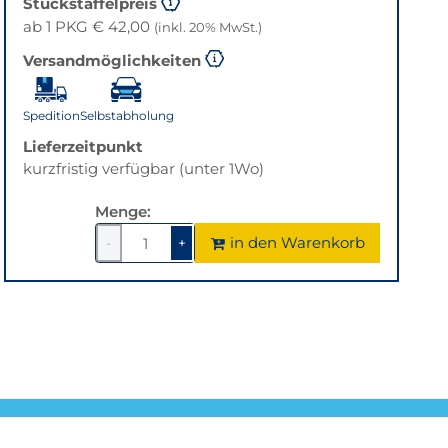
Stückstaffelpreis
ab 1 PKG € 42,00
(inkl. 20% MwSt.)
Versandmöglichkeiten
Spedition
Selbstabholung
Lieferzeitpunkt
kurzfristig verfügbar (unter 1Wo)
Menge:
in den Warenkorb
-
+
1
um
1
um
1
1
verringern
erhöhen