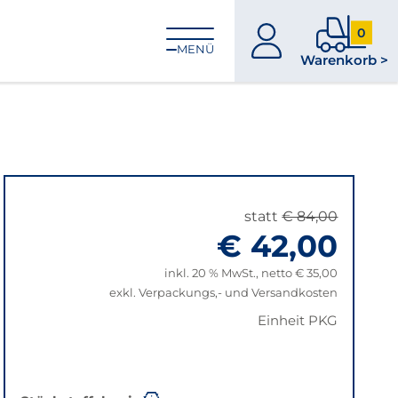
0
zum
0
MENÜ
Warenkorb >
Konto
Produkt
im
Warenk
statt
€ 84,00
€ 42,00
inkl. 20 % MwSt., netto € 35,00
exkl. Verpackungs,- und Versandkosten
Einheit PKG