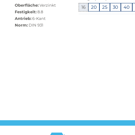
dieser
Oberfläche:
Verzinkt
Variante
16
20
25
30
40
Festigkeit:
8.8
nicht
Springe
Antrieb:
6-Kant
verfügbar.
zu
Norm:
DIN 931
Bei
"Anpassungen
Klick
zurücksetzen"
wechselt
der
Filter
auf
die
beste
Alternative
in
der
gewünschten
Variante.