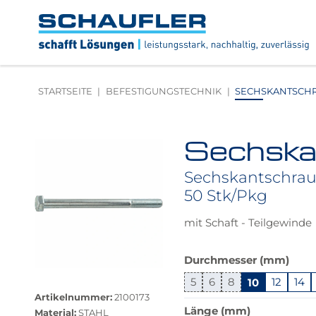
Zum
Zur
Zur
Seitenbereiche:
Inhalt
Hauptnavigation
Footernavigation
Logo
Schaufler
verlinkt
zur
STARTSEITE
BEFESTIGUNGSTECHNIK
SECHSKANTSCHRAU
Startseite
Sechska
Produktbilder
überspringen
Sechskantschraub
50 Stk/Pkg
mit Schaft - Teilgewinde
Das
Durchmesser (mm)
Produkt
Größere
5
6
8
10
12
14
ist
Bildversion
Artikelnummer:
2100173
in
anzeigen
Länge (mm)
Material:
STAHL