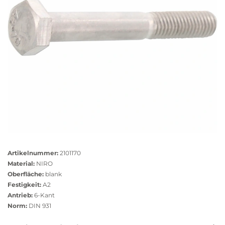
Größere
Bildversion
Artikelnummer:
2101170
anzeigen
Material:
NIRO
Oberfläche:
blank
Festigkeit:
A2
Antrieb:
6-Kant
Norm:
DIN 931
Das