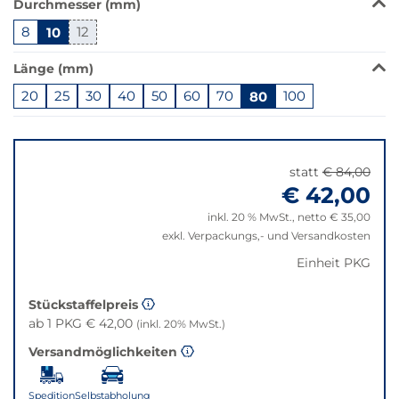
Durchmesser (mm)
Produkt
8
10
12
ist
in
Länge (mm)
dieser
Variante
20
25
30
40
50
60
70
80
100
nicht
Springe
verfügbar.
zu
Bei
"Anpassungen
Klick
statt
€ 84,00
zurücksetzen"
wechselt
€ 42,00
der
inkl. 20 % MwSt., netto € 35,00
Filter
exkl. Verpackungs,- und Versandkosten
auf
die
Einheit PKG
beste
Alternative
Stückstaffelpreis
in
ab 1 PKG € 42,00
(inkl. 20% MwSt.)
der
Versandmöglichkeiten
gewünschten
Variante.
Spedition
Selbstabholung