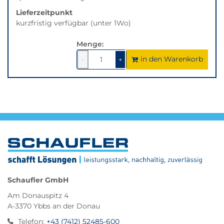
Lieferzeitpunkt
kurzfristig verfügbar (unter 1Wo)
Menge:
in den Warenkorb
1
um
1
um
-
+
1
1
verringern
erhöhen
Schaufler GmbH
Am Donauspitz 4
A-3370 Ybbs an der Donau
Telefon
:
+43 (7412) 52485-600