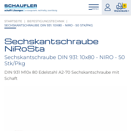
Zum
Zur
Zur
Seitenbereiche:
0
Inhalt
Hauptnavigation
Footernavigation
zum
0
MENÜ
Logo
Warenkorb >
Konto
Prod
Schaufler
STARTSEITE
BEFESTIGUNGSTECHNIK
im
verlinkt
SECHSKANTSCHRAUBE DIN 931: 10X80 - NIRO - 50 STK/PKG
War
zur
Startseite
Sechskantschraube
Produktbilder
NiRoSta
überspringen
Sechskantschraube DIN 931: 10x80 - NIRO - 50
Stk/Pkg
DIN 931 M10x 80 Edelstahl A2-70 Sechskantschraube mit
Schaft