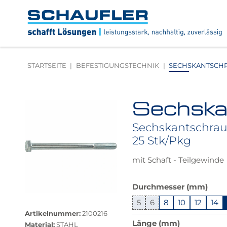
Zum
Zur
Zur
Seitenbereiche:
Inhalt
Hauptnavigation
Footernavigation
Logo
Schaufler
verlinkt
zur
STARTSEITE
BEFESTIGUNGSTECHNIK
SECHSKANTSCHRAU
Startseite
Sechska
Produktbilder
überspringen
Sechskantschraub
25 Stk/Pkg
mit Schaft - Teilgewinde
Das
Durchmesser (mm)
Produkt
Größere
5
6
8
10
12
14
ist
Bildversion
Artikelnummer:
2100216
in
anzeigen
Länge (mm)
Material:
STAHL