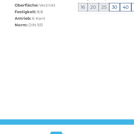
dieser
Oberfläche:
Verzinkt
Variante
16
20
25
30
40
Festigkeit:
8.8
nicht
Springe
Antrieb:
6-Kant
verfügbar.
zu
Norm:
DIN 931
Bei
"Anpassungen
Klick
zurücksetzen"
wechselt
der
Filter
auf
die
beste
Alternative
in
der
gewünschten
Variante.