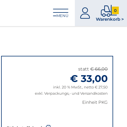
0
zum
0
MENÜ
Warenkorb >
Konto
Produkt
im
Warenk
statt
€ 66,00
€ 33,00
inkl. 20 % MwSt., netto € 27,50
exkl. Verpackungs,- und Versandkosten
Einheit PKG