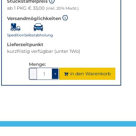
Stückstaffelpreis
ab 1 PKG € 33,00
(inkl. 20% MwSt.)
Versandmöglichkeiten
Spedition
Selbstabholung
Lieferzeitpunkt
kurzfristig verfügbar (unter 1Wo)
Menge:
in den Warenkorb
-
+
1
um
1
um
1
1
verringern
erhöhen