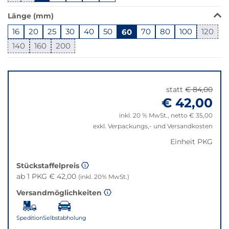
in
Länge (mm)
dieser
Variante
16
20
25
30
40
50
60
70
80
100
120
nicht
140
160
200
verfügbar.
Bei
Springe
Klick
zu
wechselt
"Anpassungen
statt
€ 84,00
der
zurücksetzen"
€ 42,00
Filter
auf
inkl. 20 % MwSt., netto € 35,00
die
exkl. Verpackungs,- und Versandkosten
beste
Einheit PKG
Alternative
in
Stückstaffelpreis
der
ab 1 PKG € 42,00
(inkl. 20% MwSt.)
gewünschten
Variante.
Versandmöglichkeiten
Spedition
Selbstabholung