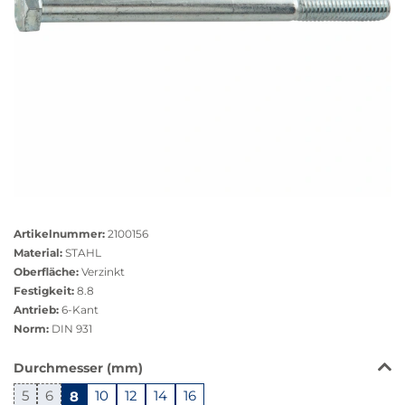
Größere
Bildversion
Artikelnummer:
2100156
anzeigen
Material:
STAHL
Oberfläche:
Verzinkt
Festigkeit:
8.8
Antrieb:
6-Kant
Norm:
DIN 931
Das
Durchmesser (mm)
Produkt
5
6
8
10
12
14
16
ist