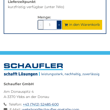
Lieferzeitpunkt
kurzfristig verfügbar (unter 1Wo)
Menge:
in den Warenkorb
1
um
1
um
-
+
1
1
verringern
erhöhen
Schaufler GmbH
Am Donauspitz 4
A-3370 Ybbs an der Donau
Telefon
:
+43 (7412) 52485-600
E-Mail
:
webshop@schaufler-metalle.com