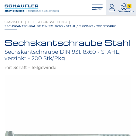
Zum
Zur
Zur
Seitenbereiche:
0
Inhalt
Hauptnavigation
Footernavigation
zum
0
MENÜ
Logo
Warenkorb >
Konto
Prod
Schaufler
STARTSEITE
BEFESTIGUNGSTECHNIK
im
verlinkt
SECHSKANTSCHRAUBE DIN 931: 8X60 - STAHL, VERZINKT - 200 STK/PKG
War
zur
Startseite
Sechskantschraube Stahl
Produktbilder
überspringen
Sechskantschraube DIN 931: 8x60 - STAHL,
verzinkt - 200 Stk/Pkg
mit Schaft - Teilgewinde