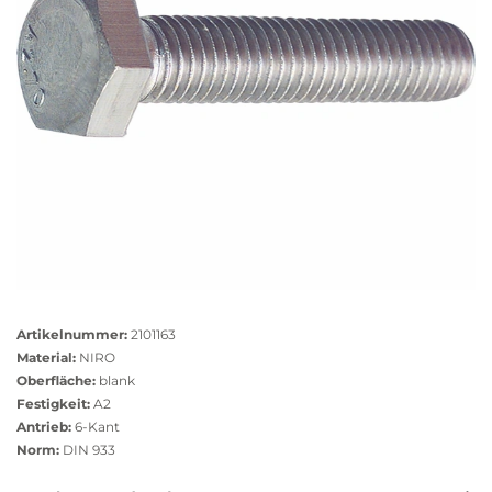
Größere
Bildversion
Artikelnummer:
2101163
anzeigen
Material:
NIRO
Oberfläche:
blank
Festigkeit:
A2
Antrieb:
6-Kant
Norm:
DIN 933
Das