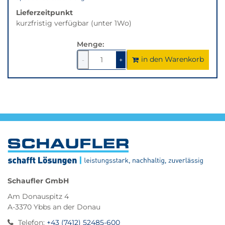
Lieferzeitpunkt
kurzfristig verfügbar (unter 1Wo)
Menge:
in den Warenkorb
1
um
1
um
-
+
1
1
verringern
erhöhen
Schaufler GmbH
Am Donauspitz 4
A-3370 Ybbs an der Donau
Telefon
:
+43 (7412) 52485-600