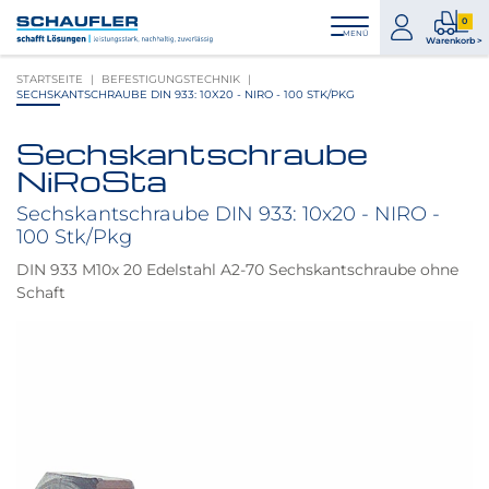
Zum
Zur
Zur
Seitenbereiche:
0
Inhalt
Hauptnavigation
Footernavigation
zum
0
MENÜ
Logo
Warenkorb >
Konto
Prod
Schaufler
STARTSEITE
BEFESTIGUNGSTECHNIK
im
verlinkt
SECHSKANTSCHRAUBE DIN 933: 10X20 - NIRO - 100 STK/PKG
War
zur
Startseite
Sechskantschraube
Produktbilder
NiRoSta
überspringen
Sechskantschraube DIN 933: 10x20 - NIRO -
100 Stk/Pkg
DIN 933 M10x 20 Edelstahl A2-70 Sechskantschraube ohne
Schaft