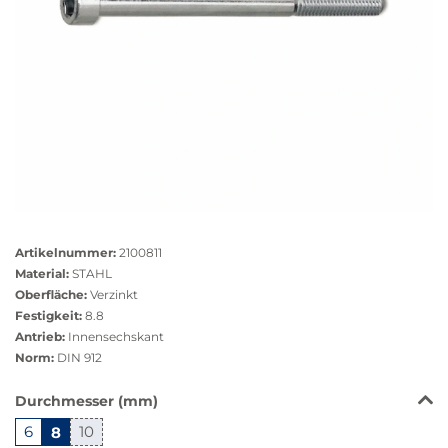
Größere
Bildversion
Artikelnummer:
2100811
anzeigen
Material:
STAHL
Oberfläche:
Verzinkt
Festigkeit:
8.8
Antrieb:
Innensechskant
Norm:
DIN 912
Das
Durchmesser (mm)
Produkt
6
8
10
ist