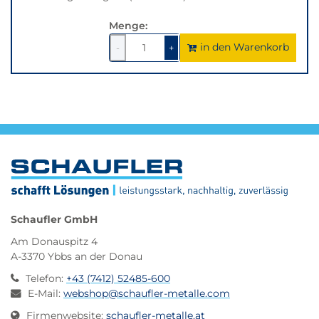
Menge:
in den Warenkorb
1
um
1
um
-
+
1
1
verringern
erhöhen
Schaufler GmbH
Am Donauspitz 4
A-3370 Ybbs an der Donau
Telefon
:
+43 (7412) 52485-600
E-Mail
:
webshop@schaufler-metalle.com
Firmenwebsite
:
schaufler-metalle.at