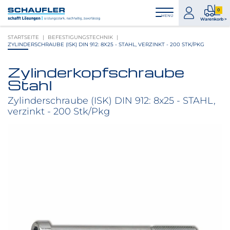
Zum
Zur
Zur
Seitenbereiche:
0
Inhalt
Hauptnavigation
Footernavigation
zum
0
MENÜ
Logo
Warenkorb >
Konto
Prod
Schaufler
STARTSEITE
BEFESTIGUNGSTECHNIK
im
verlinkt
ZYLINDERSCHRAUBE (ISK) DIN 912: 8X25 - STAHL, VERZINKT - 200 STK/PKG
War
zur
Startseite
Zylinderkopfschraube
Produktbilder
Stahl
überspringen
Zylinderschraube (ISK) DIN 912: 8x25 - STAHL,
verzinkt - 200 Stk/Pkg