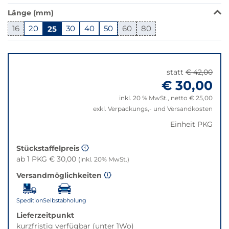
in
Länge (mm)
dieser
Variante
16
20
25
30
40
50
60
80
nicht
Springe
verfügbar.
zu
Bei
"Anpassungen
Klick
statt
€ 42,00
zurücksetzen"
wechselt
€ 30,00
der
inkl. 20 % MwSt., netto € 25,00
Filter
exkl. Verpackungs,- und Versandkosten
auf
die
Einheit PKG
beste
Alternative
Stückstaffelpreis
in
ab 1 PKG € 30,00
(inkl. 20% MwSt.)
der
Versandmöglichkeiten
gewünschten
Variante.
Spedition
Selbstabholung
Lieferzeitpunkt
kurzfristig verfügbar (unter 1Wo)