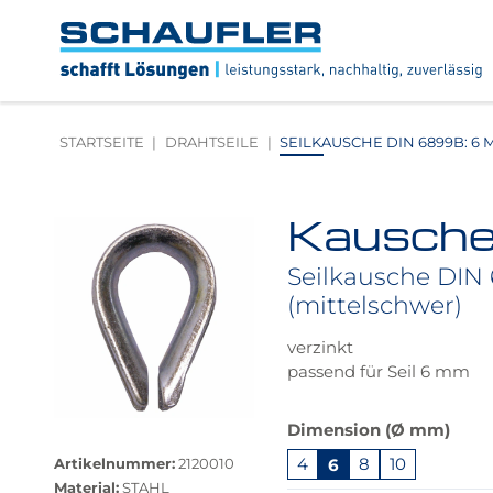
Zum
Zur
Zur
Seitenbereiche:
Inhalt
Hauptnavigation
Footernavigation
Logo
Schaufler
verlinkt
zur
STARTSEITE
DRAHTSEILE
SEILKAUSCHE DIN 6899B: 6 
Startseite
Kauschen
Produktbilder
überspringen
Seilkausche DIN 
(mittelschwer)
verzinkt
passend für Seil 6 mm
Das
Dimension (Ø mm)
Größere
Produkt
Bildversion
4
6
8
10
Artikelnummer:
2120010
ist
anzeigen
Material:
STAHL