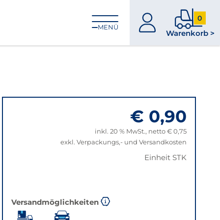
0
zum
0
MENÜ
Warenkorb >
Konto
Produkt
im
Warenk
€ 0,90
inkl. 20 % MwSt., netto € 0,75
exkl. Verpackungs,- und Versandkosten
Einheit STK
Versandmöglichkeiten