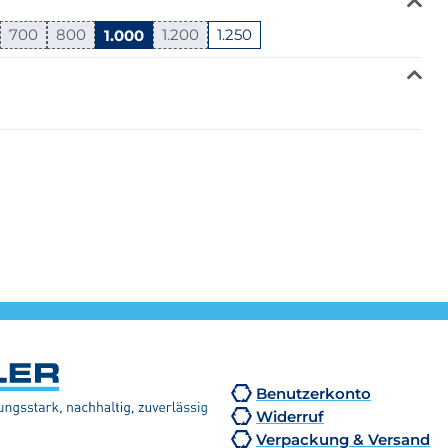
700
800
1.000
1.200
1.250
Benutzerkonto
Widerruf
Verpackung & Versand