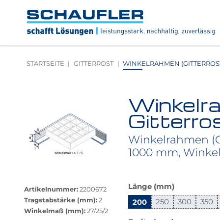
Zum
Zur
Zur
Seitenbereiche:
Inhalt
Hauptnavigation
Footernavigation
Logo
Schaufler
verlinkt
zur
STARTSEITE
GITTERROST
WINKELRAHMEN (GITTERROST-
Startseite
Winkelr
Produktbilder
überspringen
Gitterro
Winkelrahmen (G
1000 mm, Winke
Größere
Das
Bildversion
Länge (mm)
Artikelnummer:
2200672
Produkt
anzeigen
Tragstabstärke (mm):
2
200
250
300
350
ist
Winkelmaß (mm):
27/25/2
in