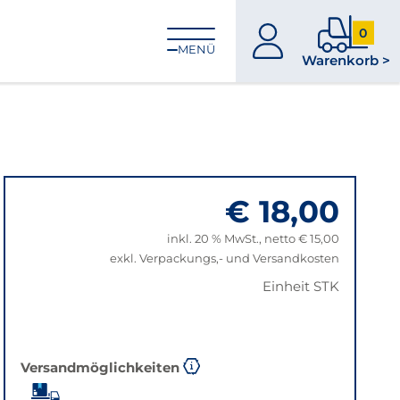
0
zum
0
MENÜ
Warenkorb >
Konto
Produkt
im
Warenk
€ 18,00
inkl. 20 % MwSt., netto € 15,00
exkl. Verpackungs,- und Versandkosten
Einheit STK
Versandmöglichkeiten