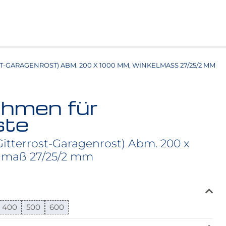
GARAGENROST) ABM. 200 X 1000 MM, WINKELMASS 27/25/2 MM
ahmen für
ste
itterrost-Garagenrost) Abm. 200 x
lmaß 27/25/2 mm
400
500
600