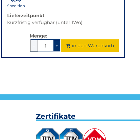
Spedition
Lieferzeitpunkt
kurzfristig verfügbar (unter 1Wo)
Menge:
in den Warenkorb
-
+
1
um
1
um
1
1
verringern
erhöhen
Zertifikate