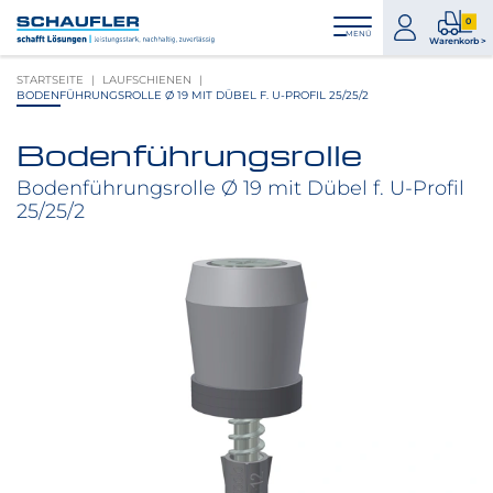
Zum
Zur
Zur
Seitenbereiche:
0
Inhalt
Hauptnavigation
Footernavigation
zum
0
MENÜ
Logo
Warenkorb >
Konto
Prod
Schaufler
STARTSEITE
LAUFSCHIENEN
im
verlinkt
BODENFÜHRUNGSROLLE Ø 19 MIT DÜBEL F. U-PROFIL 25/25/2
War
zur
Startseite
Bodenführungsrolle
Produktbilder
überspringen
Bodenführungsrolle Ø 19 mit Dübel f. U-Profil
25/25/2