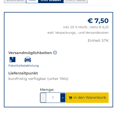
Klick
wechselt
Springe
der
zu
Filter
€ 7,50
"Anpassungen
auf
zurücksetzen"
inkl. 20 % MwSt., netto € 6,25
die
exkl. Verpackungs,- und Versandkosten
beste
Alternative
Einheit STK
in
der
Versandmöglichkeiten
gewünschten
Variante.
Paket
Selbstabholung
Lieferzeitpunkt
kurzfristig verfügbar (unter 1Wo)
Menge:
in den Warenkorb
1
um
1
um
-
+
1
1
verringern
erhöhen