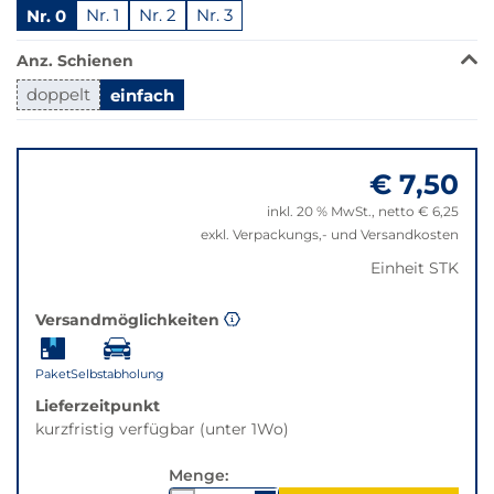
Nr. 0
Nr. 1
Nr. 2
Nr. 3
Bei
Klick
Anz. Schienen
wechselt
der
doppelt
einfach
Filter
Springe
auf
zu
die
€ 7,50
"Anpassungen
beste
zurücksetzen"
Alternative
inkl. 20 % MwSt., netto € 6,25
in
exkl. Verpackungs,- und Versandkosten
der
Einheit STK
gewünschten
Variante.
Versandmöglichkeiten
Paket
Selbstabholung
Lieferzeitpunkt
kurzfristig verfügbar (unter 1Wo)
Menge: