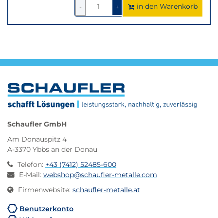
in den Warenkorb
1
um
1
um
-
+
1
1
verringern
erhöhen
Schaufler GmbH
Am Donauspitz 4
A-3370 Ybbs an der Donau
Telefon
:
+43 (7412) 52485-600
E-Mail
:
webshop@schaufler-metalle.com
Firmenwebsite
:
schaufler-metalle.at
Benutzerkonto