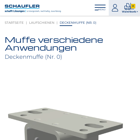
Zum
Zur
Zur
Seitenbereiche:
0
Inhalt
Hauptnavigation
Footernavigation
zum
0
MENÜ
Logo
Warenkorb >
Konto
Prod
Schaufler
STARTSEITE
LAUFSCHIENEN
DECKENMUFFE (NR. 0)
im
verlinkt
War
zur
Muffe verschiedene
Startseite
Produktbilder
Anwendungen
überspringen
Deckenmuffe (Nr. 0)