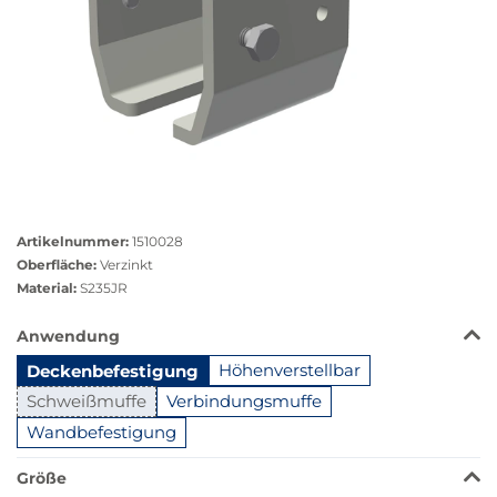
Größere
Bildversion
Artikelnummer:
1510028
anzeigen
Oberfläche:
Verzinkt
Material:
S235JR
Das
Anwendung
Produkt
Deckenbefestigung
Höhenverstellbar
ist
in
Schweißmuffe
Verbindungsmuffe
dieser
Wandbefestigung
Variante
nicht
Größe
verfügbar.