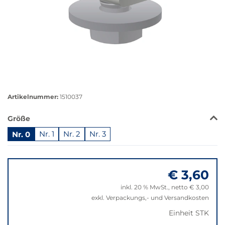
Größere
Bildversion
Artikelnummer:
1510037
anzeigen
Das
Größe
Produkt
Nr. 0
Nr. 1
Nr. 2
Nr. 3
ist
in
Springe
dieser
zu
Variante
€ 3,60
"Anpassungen
nicht
zurücksetzen"
verfügbar.
inkl. 20 % MwSt., netto € 3,00
Bei
exkl. Verpackungs,- und Versandkosten
Klick
Einheit STK
wechselt