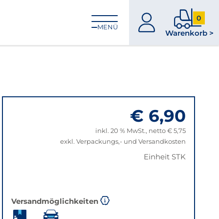
0
zum
0
MENÜ
Warenkorb >
Konto
Produkt
im
Warenk
€ 6,90
inkl. 20 % MwSt., netto € 5,75
exkl. Verpackungs,- und Versandkosten
Einheit STK
Versandmöglichkeiten