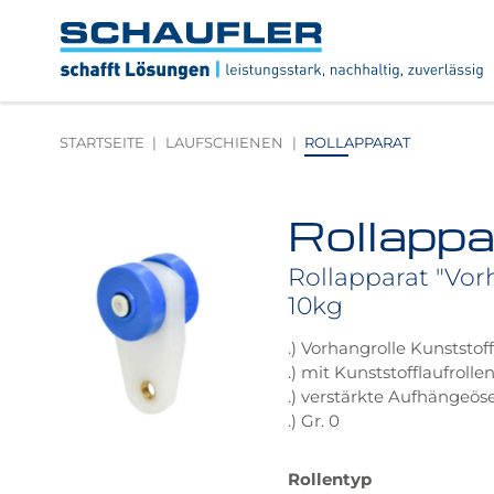
Zum
Zur
Zur
Seitenbereiche:
Inhalt
Hauptnavigation
Footernavigation
Logo
Schaufler
verlinkt
zur
STARTSEITE
LAUFSCHIENEN
ROLLAPPARAT
Startseite
Rollappa
Produktbilder
überspringen
Rollapparat "Vorh
10kg
.) Vorhangrolle Kunststof
.) mit Kunststofflaufrolle
.) verstärkte Aufhängeös
.) Gr. 0
Das
Größere
Rollentyp