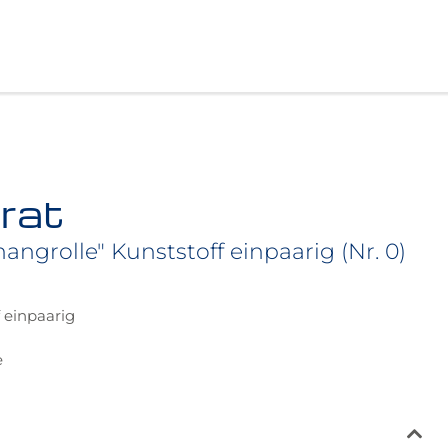
rat
angrolle" Kunststoff einpaarig (Nr. 0)
f einpaarig
n
e