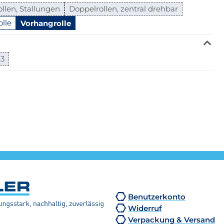
llen, Stallungen
Doppelrollen, zentral drehbar
olle
Vorhangrolle
 3
Benutzerkonto
Widerruf
Verpackung & Versand