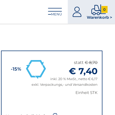
0
zum
0
MENÜ
Warenkorb >
Konto
Produkt
im
Warenk
statt
€ 8,70
€ 7,40
-15%
inkl. 20 % MwSt., netto € 6,17
exkl. Verpackungs,- und Versandkosten
Einheit STK