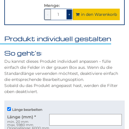
Menge:
in den Warenkorb
1
um
1
um
-
+
1
1
verringern
erhöhen
Produkt individuell gestalten
So geht's:
Du kannst dieses Produkt individuell anpassen – fülle
einfach die Felder in der grauen Box aus. Wenn du die
Standardlänge verwenden möchtest, deaktiviere einfach
die entsprechende Bearbeitungsoption.
Sobald du das Produkt angepasst hast, werden die Filter
oben deaktiviert.
Länge bearbeiten
Länge (mm)
*
min. 20 mm
max. 5980 mm
Originallänge: 6000 mm