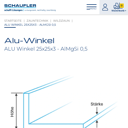
Zum
Zur
Zur
Seitenbereiche:
0
Inhalt
Hauptnavigation
Footernavigation
zum
0
MENÜ
Logo
Warenkorb >
Konto
Prod
Schaufler
STARTSEITE
ZAUNTECHNIK
WILDZAUN
im
verlinkt
ALU WINKEL 25X25X3 - ALMGSI 0,5
War
zur
Startseite
Alu-Winkel
Produktbilder
überspringen
ALU Winkel 25x25x3 - AlMgSi 0,5