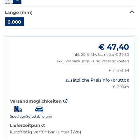
Klick
wechselt
Länge (mm)
der
Filter
6.000
auf
Springe
die
zu
beste
€ 47,40
"Anpassungen
Alternative
zurücksetzen"
in
inkl. 20 % MwSt., netto € 39,50
der
exkl. Verpackungs,- und Versandkosten
gewünschten
Einheit M
Variante.
zusätzliche Preisinfo (brutto):
€ 7.90/m
Versandmöglichkeiten
Spedition
Selbstabholung
Lieferzeitpunkt
kurzfristig verfügbar (unter 1Wo)