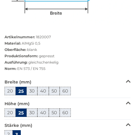
Größere
Bildversion
Artikelnummer:
1820007
anzeigen
Material:
AlMgSi 0,5
Oberfläche:
blank
Produktionsform:
gepresst
Ausführung:
gleichschenkelig
Norm:
EN 573 / EN 755
Das
Breite (mm)
Produkt
20
25
30
40
50
60
ist
in
Höhe (mm)
dieser
Variante
20
25
30
40
50
60
nicht
verfügbar.
Stärke (mm)
Bei
2
3