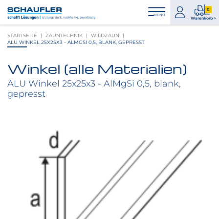
Zum
Zur
Zur
Seitenbereiche:
0
Inhalt
Hauptnavigation
Footernavigation
zum
0
MENÜ
Logo
Warenkorb >
Konto
Prod
Schaufler
STARTSEITE
ZAUNTECHNIK
WILDZAUN
im
verlinkt
ALU WINKEL 25X25X3 - ALMGSI 0,5, BLANK, GEPRESST
War
zur
Startseite
Winkel (alle Materialien)
Produktbilder
überspringen
ALU Winkel 25x25x3 - AlMgSi 0,5, blank,
gepresst