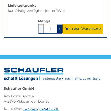
Lieferzeitpunkt
kurzfristig verfügbar (unter 1Wo)
Menge:
in den Warenkorb
1
um
1
um
-
+
1
1
verringern
erhöhen
Schaufler GmbH
Am Donauspitz 4
A-3370 Ybbs an der Donau
Telefon
:
+43 (7412) 52485-600