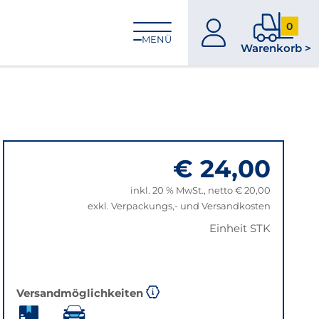
0
zum
0
MENÜ
Warenkorb >
Konto
Produkt
im
Warenk
€ 24,00
inkl. 20 % MwSt., netto € 20,00
exkl. Verpackungs,- und Versandkosten
Einheit STK
Versandmöglichkeiten