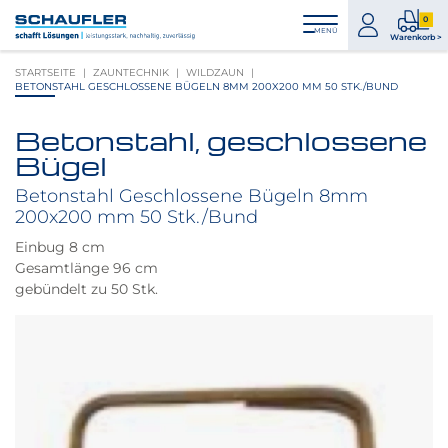
Zum
Zur
Zur
Seitenbereiche:
0
Inhalt
Hauptnavigation
Footernavigation
zum
0
MENÜ
Logo
Warenkorb >
Konto
Prod
Schaufler
STARTSEITE
ZAUNTECHNIK
WILDZAUN
im
verlinkt
BETONSTAHL GESCHLOSSENE BÜGELN 8MM 200X200 MM 50 STK./BUND
War
zur
Startseite
Betonstahl, geschlossene
Produktbilder
Bügel
überspringen
Betonstahl Geschlossene Bügeln 8mm
200x200 mm 50 Stk./Bund
Einbug 8 cm
Gesamtlänge 96 cm
gebündelt zu 50 Stk.