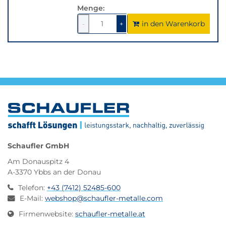
Menge:
in den Warenkorb
1
um
1
um
-
+
1
1
verringern
erhöhen
Schaufler GmbH
Am Donauspitz 4
A-3370 Ybbs an der Donau
Telefon
:
+43 (7412) 52485-600
E-Mail
:
webshop@schaufler-metalle.com
Firmenwebsite
:
schaufler-metalle.at