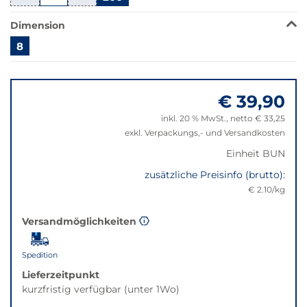
nicht
verfügbar.
Dimension
Bei
8
Klick
wechselt
Springe
der
zu
Filter
€ 39,90
"Anpassungen
auf
zurücksetzen"
inkl. 20 % MwSt., netto € 33,25
die
exkl. Verpackungs,- und Versandkosten
beste
Alternative
Einheit BUN
in
zusätzliche Preisinfo (brutto):
der
€ 2.10/kg
gewünschten
Variante.
Versandmöglichkeiten
Spedition
Lieferzeitpunkt
kurzfristig verfügbar (unter 1Wo)