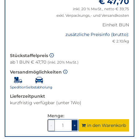
€ 47,70
die
beste
inkl. 20 % MwSt., netto € 39,75
Alternative
exkl. Verpackungs,- und Versandkosten
in
Einheit BUN
der
gewünschten
zusätzliche Preisinfo (brutto):
Variante.
€ 2.10/kg
Stückstaffelpreis
ab 1 BUN € 47,70
(inkl. 20% MwSt.)
Versandmöglichkeiten
Spedition
Selbstabholung
Lieferzeitpunkt
kurzfristig verfügbar (unter 1Wo)
Menge:
in den Warenkorb
1
um
1
um
-
+
1
1
verringern
erhöhen