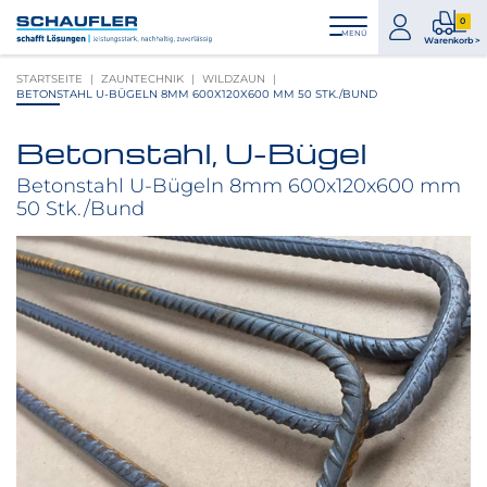
Zum
Zur
Zur
Seitenbereiche:
0
Inhalt
Hauptnavigation
Footernavigation
zum
0
MENÜ
Logo
Warenkorb >
Konto
Prod
Schaufler
STARTSEITE
ZAUNTECHNIK
WILDZAUN
im
verlinkt
BETONSTAHL U-BÜGELN 8MM 600X120X600 MM 50 STK./BUND
War
zur
Startseite
Betonstahl, U-Bügel
Produktbilder
überspringen
Betonstahl U-Bügeln 8mm 600x120x600 mm
50 Stk./Bund