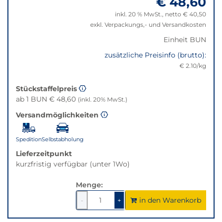
€ 48,60
die
beste
inkl. 20 % MwSt., netto € 40,50
Alternative
exkl. Verpackungs,- und Versandkosten
in
Einheit BUN
der
gewünschten
zusätzliche Preisinfo (brutto):
Variante.
€ 2.10/kg
Stückstaffelpreis
ab 1 BUN € 48,60
(inkl. 20% MwSt.)
Versandmöglichkeiten
Spedition
Selbstabholung
Lieferzeitpunkt
kurzfristig verfügbar (unter 1Wo)
Menge:
in den Warenkorb
1
um
1
um
-
+
1
1
verringern
erhöhen