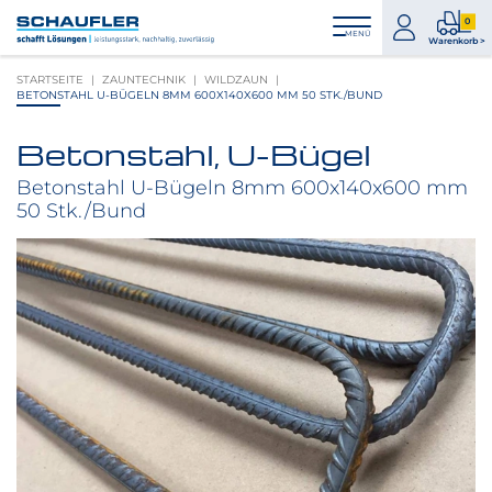
Zum
Zur
Zur
Seitenbereiche:
0
Inhalt
Hauptnavigation
Footernavigation
zum
0
MENÜ
Logo
Warenkorb >
Konto
Prod
Schaufler
STARTSEITE
ZAUNTECHNIK
WILDZAUN
im
verlinkt
BETONSTAHL U-BÜGELN 8MM 600X140X600 MM 50 STK./BUND
War
zur
Startseite
Betonstahl, U-Bügel
Produktbilder
überspringen
Betonstahl U-Bügeln 8mm 600x140x600 mm
50 Stk./Bund