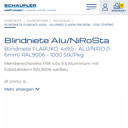
Zum
Zur
Zur
Seitenbereiche:
0
Inhalt
Hauptnavigation
Footernavigation
zum
0
MENÜ
Logo
Warenkorb >
Konto
Prod
Schaufler
STARTSEITE
ZAUNTECHNIK
WILDZAUN
im
verlinkt
BLINDNIETE FLARUKO: 4X9,5 - ALU/NIRO (1-6MM) RAL9006 - 1000 STK/PKG
War
zur
Startseite
Blindniete Alu/NiRoSta
Produktbilder
überspringen
Blindniete FLARUKO: 4x9,5 - ALU/NIRO (1-
6mm) RAL9006 - 1000 Stk/Pkg
Mehrbereichsniete FRK 4.0x 9.5 Aluminium mit
Edelstahldorn RAL9006 weißalu
d1 (mm): 4
L (mm): 9,5
Mehr anzeigen
k (mm): 1,7
Klemmbereich (mm): 1.0 - 6.0
Scherkraft (N): 1150
Zugkraft (N): 1600
Loch ø (mm): 4,1 - 4,3
Setzkopf ø max. (mm): 8