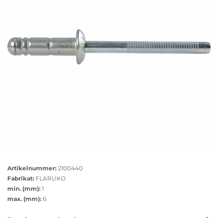
Farbe: weissalu
RAL Nummer: 9006
Dorn: Edelstahl
Größere
Bildversion
Artikelnummer:
2100440
anzeigen
Fabrikat:
FLARUKO
min. (mm):
1
max. (mm):
6
Das