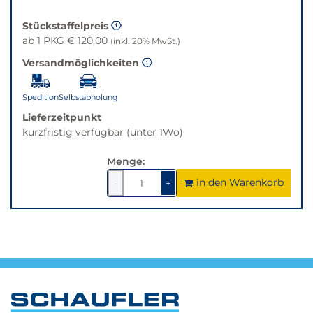
Stückstaffelpreis
ab 1 PKG € 120,00
(inkl. 20% MwSt.)
Versandmöglichkeiten
Spedition
Selbstabholung
Lieferzeitpunkt
kurzfristig verfügbar (unter 1Wo)
Menge:
in den Warenkorb
1
um
1
um
-
+
1
1
verringern
erhöhen