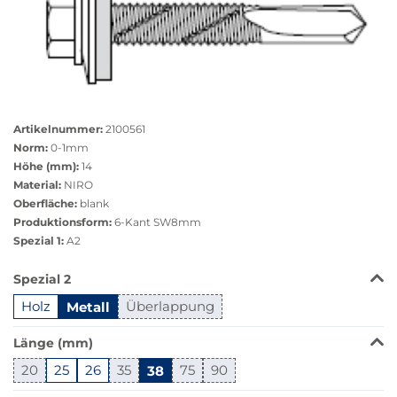
Größere
Bildversion
Artikelnummer:
2100561
anzeigen
Norm:
0-1mm
Höhe (mm):
14
Material:
NIRO
Oberfläche:
blank
Produktionsform:
6-Kant SW8mm
Spezial 1:
A2
Das
Spezial 2
Produkt
Holz
Metall
Überlappung
ist
in
Länge (mm)
dieser
Variante
20
25
26
35
38
75
90
nicht