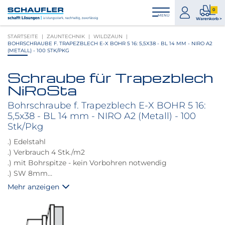
Zum
Zur
Zur
Seitenbereiche:
0
Inhalt
Hauptnavigation
Footernavigation
zum
0
MENÜ
Logo
Warenkorb >
Konto
Prod
Schaufler
STARTSEITE
ZAUNTECHNIK
WILDZAUN
im
verlinkt
BOHRSCHRAUBE F. TRAPEZBLECH E-X BOHR 5 16: 5,5X38 - BL 14 MM - NIRO A2
War
zur
(METALL) - 100 STK/PKG
Startseite
Schraube für Trapezblech
Produktbilder
NiRoSta
überspringen
Bohrschraube f. Trapezblech E-X BOHR 5 16:
5,5x38 - BL 14 mm - NIRO A2 (Metall) - 100
Stk/Pkg
.) Edelstahl
.) Verbrauch 4 Stk./m2
.) mit Bohrspitze - kein Vorbohren notwendig
.) SW 8mm
.) aufm. 16mm Dichtscheibe
Mehr anzeigen
.) Montage auf Stahlunterkonstruktion
.) Bohrleistung bis 14 mm