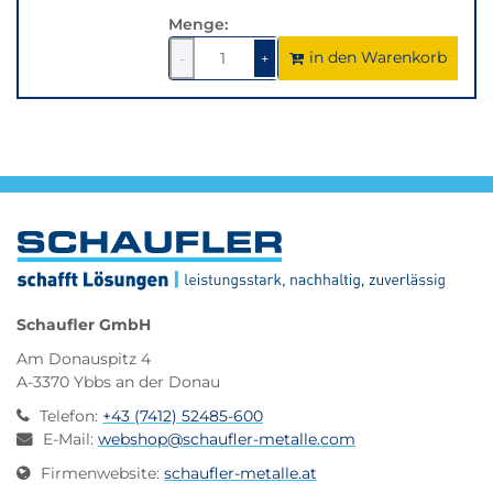
Menge:
in den Warenkorb
1
um
1
um
-
+
1
1
verringern
erhöhen
Schaufler GmbH
Am Donauspitz 4
A-3370 Ybbs an der Donau
Telefon
:
+43 (7412) 52485-600
E-Mail
:
webshop@schaufler-metalle.com
Firmenwebsite
:
schaufler-metalle.at