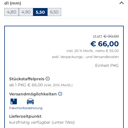
verfügbar.
d1 (mm)
Bei
4,80
4,90
5,50
6,50
Klick
wechselt
Springe
der
zu
Filter
"Anpassungen
statt
€ 90,00
auf
zurücksetzen"
€ 66,00
die
beste
inkl. 20 % MwSt., netto € 55,00
Alternative
exkl. Verpackungs,- und Versandkosten
in
Einheit PKG
der
gewünschten
Stückstaffelpreis
Variante.
ab 1 PKG € 66,00
(inkl. 20% MwSt.)
Versandmöglichkeiten
Paket
Selbstabholung
Lieferzeitpunkt
kurzfristig verfügbar (unter 1Wo)