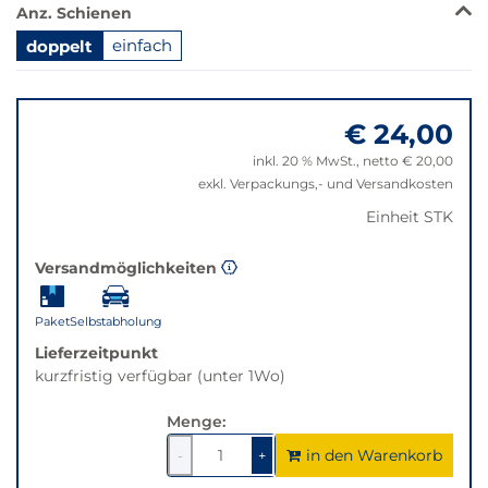
Anz. Schienen
wechselt
der
doppelt
einfach
Filter
Springe
auf
zu
die
€ 24,00
"Anpassungen
beste
zurücksetzen"
Alternative
inkl. 20 % MwSt., netto € 20,00
in
exkl. Verpackungs,- und Versandkosten
der
Einheit STK
gewünschten
Variante.
Versandmöglichkeiten
Paket
Selbstabholung
Lieferzeitpunkt
kurzfristig verfügbar (unter 1Wo)
Menge:
in den Warenkorb
1
um
1
um
-
+
1
1