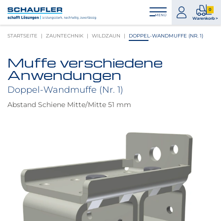
Zum
Zur
Zur
Seitenbereiche:
0
Inhalt
Hauptnavigation
Footernavigation
zum
0
MENÜ
Logo
Warenkorb >
Konto
Prod
Schaufler
STARTSEITE
ZAUNTECHNIK
WILDZAUN
DOPPEL-WANDMUFFE (NR. 1)
im
verlinkt
War
zur
Muffe verschiedene
Startseite
Produktbilder
Anwendungen
überspringen
Doppel-Wandmuffe (Nr. 1)
Abstand Schiene Mitte/Mitte 51 mm