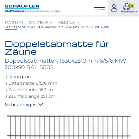
Zum
Zur
Zur
Seitenbereiche:
0
Inhalt
Hauptnavigation
Footernavigation
zum
0
MENÜ
Logo
Warenkorb >
Konto
Prod
Schaufler
STARTSEITE
ZAUNTECHNIK
WILDZAUN
im
verlinkt
DOPPELSTABMATTEN 1630X2510MM 6/5/6 MW 200X50 RAL 6005
War
zur
Startseite
Doppelstabmatte für
Produktbilder
Zäune
überspringen
Doppelstabmatten 1630x2510mm 6/5/6 MW
200x50 RAL 6005
.) Moosgrün
.) Gittermatte 6/5/6 mm
.) Zaunfeldhöhe 163 cm
.) Zaunfeldlänge 251 cm
.) Maschenweite 200x50 mm
Mehr anzeigen