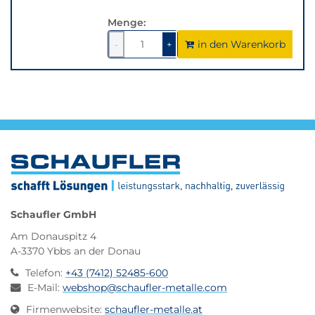
Menge:
in den Warenkorb
1
um
1
um
-
+
1
1
verringern
erhöhen
Schaufler GmbH
Am Donauspitz 4
A-3370 Ybbs an der Donau
Telefon
:
+43 (7412) 52485-600
E-Mail
:
webshop@schaufler-metalle.com
Firmenwebsite
:
schaufler-metalle.at