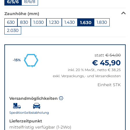
6/5/6
8/6/8
verfügbar.
Bei
Zaunhöhe (mm)
Klick
wechselt
630
830
1.030
1.230
1.430
1.630
1.830
der
2.030
Filter
Springe
auf
zu
die
"Anpassungen
beste
statt
€ 54,00
zurücksetzen"
Alternative
€ 45,90
-15%
in
inkl. 20 % MwSt., netto € 38,25
der
exkl. Verpackungs,- und Versandkosten
gewünschten
Variante.
Einheit STK
Versandmöglichkeiten
Spedition
Selbstabholung
Lieferzeitpunkt
mittelfristig verfügbar (1-2Wo)