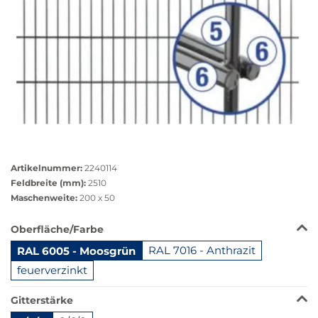
Größere
Bildversion
Artikelnummer:
2240114
anzeigen
Feldbreite (mm):
2510
Maschenweite:
200 x 50
Das
Oberfläche/Farbe
Produkt
RAL 6005 - Moosgrün
RAL 7016 - Anthrazit
ist
in
feuerverzinkt
dieser
Variante
Gitterstärke
nicht