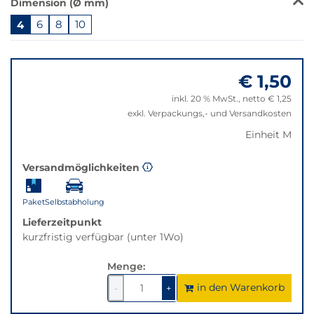
Dimension (Ø mm)
Produkt
4
6
8
10
ist
in
Springe
dieser
zu
Variante
€ 1,50
"Anpassungen
nicht
zurücksetzen"
verfügbar.
inkl. 20 % MwSt., netto € 1,25
Bei
exkl. Verpackungs,- und Versandkosten
Klick
Einheit M
wechselt
der
Versandmöglichkeiten
Filter
auf
die
Paket
Selbstabholung
beste
Lieferzeitpunkt
Alternative
kurzfristig verfügbar (unter 1Wo)
in
der
Menge:
gewünschten
in den Warenkorb
1
um
1
um
-
+
Variante.
1
1
verringern
erhöhen