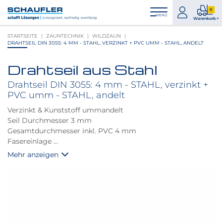
Zum
Zur
Zur
Seitenbereiche:
0
Inhalt
Hauptnavigation
Footernavigation
zum
0
MENÜ
Logo
Warenkorb >
Konto
Prod
Schaufler
STARTSEITE
ZAUNTECHNIK
WILDZAUN
im
verlinkt
DRAHTSEIL DIN 3055: 4 MM - STAHL, VERZINKT + PVC UMM - STAHL, ANDELT
War
zur
Startseite
Drahtseil aus Stahl
Produktbilder
überspringen
Drahtseil DIN 3055: 4 mm - STAHL, verzinkt +
PVC umm - STAHL, andelt
Verzinkt & Kunststoff ummandelt
Seil Durchmesser 3 mm
Gesamtdurchmesser inkl. PVC 4 mm
Fasereinlage
6x19 Standard
Mehr anzeigen
1770 N/mm2
Bruchlast 500 kg