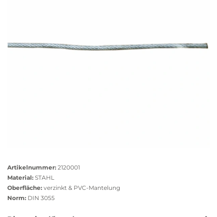
Größere
Bildversion
Artikelnummer:
2120001
anzeigen
Material:
STAHL
Oberfläche:
verzinkt & PVC-Mantelung
Norm:
DIN 3055
Das