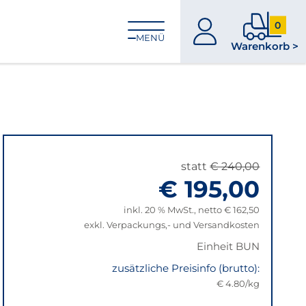
0
zum
0
MENÜ
Warenkorb >
Konto
Produkt
im
Warenk
statt
€ 240,00
€ 195,00
inkl. 20 % MwSt., netto € 162,50
exkl. Verpackungs,- und Versandkosten
Einheit BUN
zusätzliche Preisinfo (brutto):
€ 4.80/kg