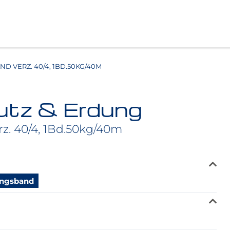
D VERZ. 40/4, 1BD.50KG/40M
utz & Erdung
z. 40/4, 1Bd.50kg/40m
ungsband