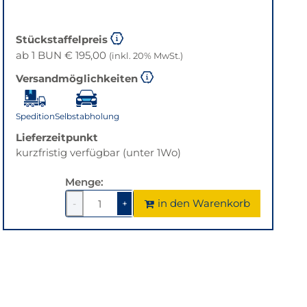
Stückstaffelpreis
ab 1 BUN € 195,00
(inkl. 20% MwSt.)
Versandmöglichkeiten
Spedition
Selbstabholung
Lieferzeitpunkt
kurzfristig verfügbar (unter 1Wo)
Menge:
in den Warenkorb
-
+
1
um
1
um
1
1
verringern
erhöhen