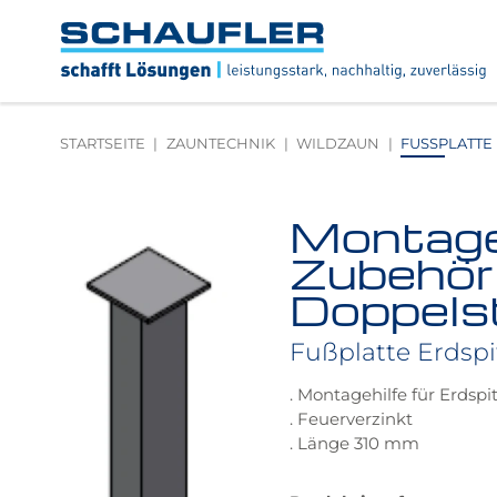
Zum
Zur
Zur
Seitenbereiche:
Inhalt
Hauptnavigation
Footernavigation
Logo
Schaufler
verlinkt
zur
STARTSEITE
ZAUNTECHNIK
WILDZAUN
FUSSPLATTE 
Startseite
Montage
Produktbilder
überspringen
Zubehör 
Doppels
Fußplatte Erdsp
. Montagehilfe für Erdspi
. Feuerverzinkt
. Länge 310 mm
Das