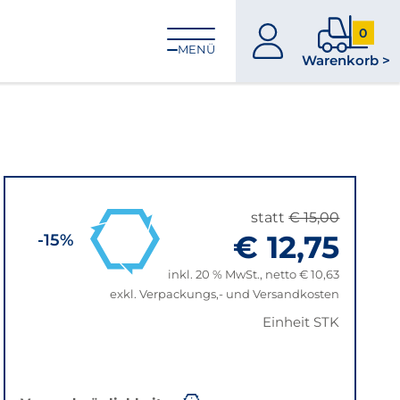
0
zum
0
MENÜ
Warenkorb >
Konto
Produkt
im
Warenk
statt
€ 15,00
€ 12,75
-15%
inkl. 20 % MwSt., netto € 10,63
exkl. Verpackungs,- und Versandkosten
Einheit STK