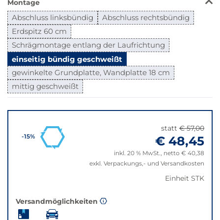
Montage
wechselt
der
Abschluss linksbündig
Abschluss rechtsbündig
Filter
Erdspitz 60 cm
auf
die
Schrägmontage entlang der Laufrichtung
beste
einseitig bündig geschweißt
Alternative
gewinkelte Grundplatte, Wandplatte 18 cm
in
der
mittig geschweißt
gewünschten
Springe
Variante.
zu
"Anpassungen
statt
€ 57,00
zurücksetzen"
€ 48,45
-15%
inkl. 20 % MwSt., netto € 40,38
exkl. Verpackungs,- und Versandkosten
Einheit STK
Versandmöglichkeiten