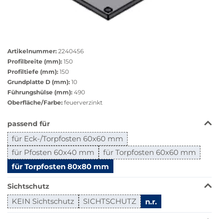
Größere
Bildversion
Artikelnummer:
2240456
anzeigen
Profilbreite (mm):
150
Profiltiefe (mm):
150
Grundplatte D (mm):
10
Führungshülse (mm):
490
Oberfläche/Farbe:
feuerverzinkt
Das
passend für
Produkt
für Eck-/Torpfosten 60x60 mm
ist
in
für Pfosten 60x40 mm
für Torpfosten 60x60 mm
dieser
für Torpfosten 80x80 mm
Variante
nicht
Sichtschutz
verfügbar.
KEIN Sichtschutz
SICHTSCHUTZ
n.r.
Bei
Klick