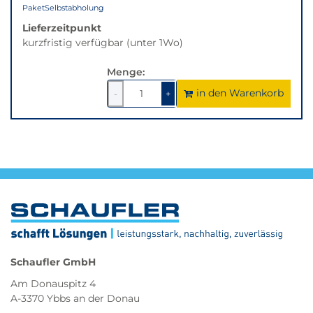
Paket
Selbstabholung
Lieferzeitpunkt
kurzfristig verfügbar (unter 1Wo)
Menge:
in den Warenkorb
1
um
1
um
-
+
1
1
verringern
erhöhen
Schaufler GmbH
Am Donauspitz 4
A-3370 Ybbs an der Donau