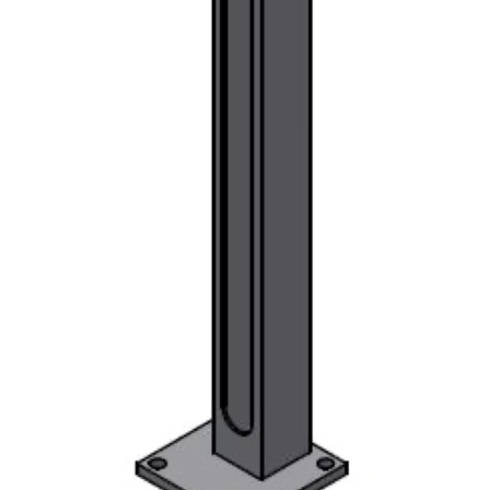
Empfehlung:
. Zur Befestigung auf einer massiven, waagrechten
Betonfläche
. Mauerstärke mind. 20 cm
. Sie benötigen 4 Bolzenanker M10