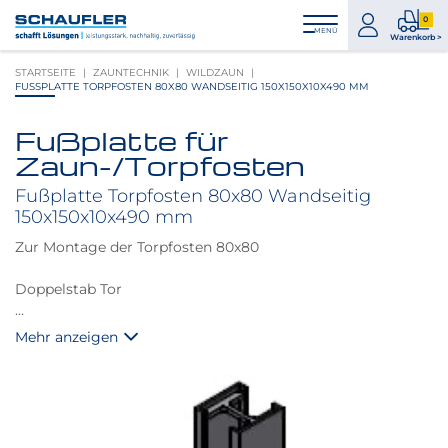
Zum
Zur
Zur
Seitenbereiche:
0
Inhalt
Hauptnavigation
Footernavigation
zum
0
MENÜ
Logo
Warenkorb >
Konto
Prod
Schaufler
STARTSEITE
ZAUNTECHNIK
WILDZAUN
im
verlinkt
FUSSPLATTE TORPFOSTEN 80X80 WANDSEITIG 150X150X10X490 MM
War
zur
Startseite
Fußplatte für
Produktbilder
Zaun-/Torpfosten
überspringen
Fußplatte Torpfosten 80x80 Wandseitig
150x150x10x490 mm
Zur Montage der Torpfosten 80x80
Doppelstab Tor
. Grundplatte 15 x 15 x 1 cm
Mehr anzeigen
. 4 Bohrungen in der Grundplatte 14 mm
. Länge der Führungshülse ca. 49 cm
. Führungshülse 7,5 x 7,5 cm
. Einseitig Bündig geschweißt
. Feuerverzinkt