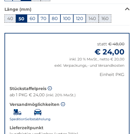
in
Länge (mm)
dieser
Variante
40
50
60
70
80
100
120
140
160
nicht
Springe
verfügbar.
zu
Bei
"Anpassungen
Klick
statt
€ 48,00
zurücksetzen"
wechselt
€ 24,00
der
inkl. 20 % MwSt., netto € 20,00
Filter
exkl. Verpackungs,- und Versandkosten
auf
die
Einheit PKG
beste
Alternative
Stückstaffelpreis
in
ab 1 PKG € 24,00
(inkl. 20% MwSt.)
der
Versandmöglichkeiten
gewünschten
Variante.
Spedition
Selbstabholung
Lieferzeitpunkt
kurzfristig verfügbar (unter 1Wo)