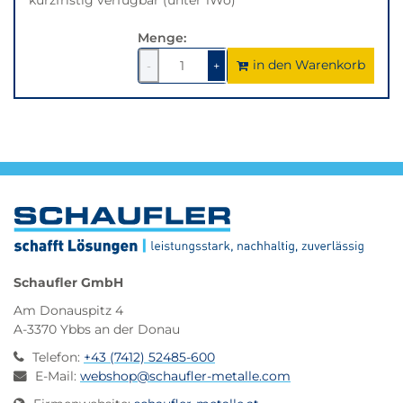
Menge:
in den Warenkorb
1
um
1
um
-
+
1
1
verringern
erhöhen
Schaufler GmbH
Am Donauspitz 4
A-3370 Ybbs an der Donau
Telefon
:
+43 (7412) 52485-600
E-Mail
:
webshop@schaufler-metalle.com