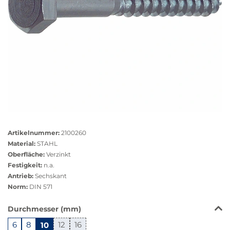
Größere
Bildversion
Artikelnummer:
2100260
anzeigen
Material:
STAHL
Oberfläche:
Verzinkt
Festigkeit:
n.a.
Antrieb:
Sechskant
Norm:
DIN 571
Das
Durchmesser (mm)
Produkt
6
8
10
12
16
ist