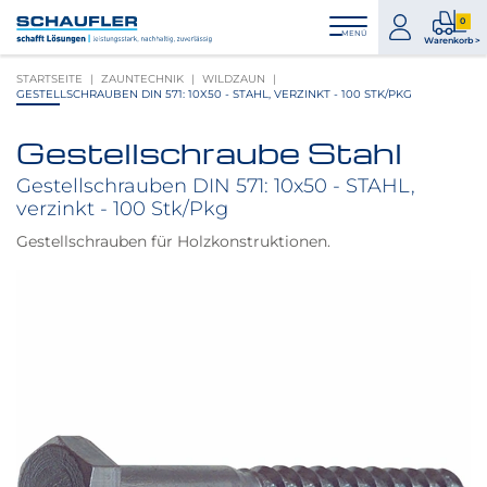
Zum
Zur
Zur
Seitenbereiche:
0
Inhalt
Hauptnavigation
Footernavigation
zum
0
MENÜ
Logo
Warenkorb >
Konto
Prod
Schaufler
STARTSEITE
ZAUNTECHNIK
WILDZAUN
im
verlinkt
GESTELLSCHRAUBEN DIN 571: 10X50 - STAHL, VERZINKT - 100 STK/PKG
War
zur
Startseite
Gestellschraube Stahl
Produktbilder
überspringen
Gestellschrauben DIN 571: 10x50 - STAHL,
verzinkt - 100 Stk/Pkg
Gestellschrauben für Holzkonstruktionen.