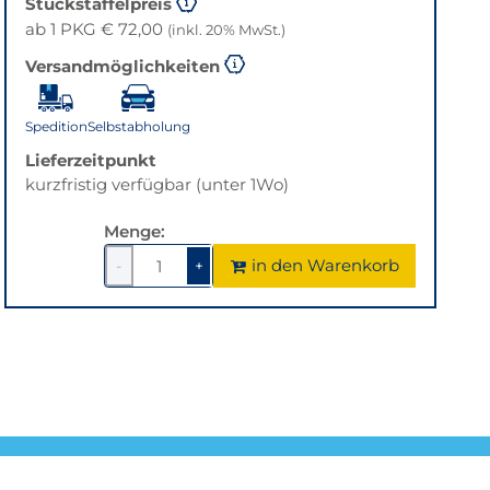
Stückstaffelpreis
ab 1 PKG € 72,00
(inkl. 20% MwSt.)
Versandmöglichkeiten
Spedition
Selbstabholung
Lieferzeitpunkt
kurzfristig verfügbar (unter 1Wo)
Menge:
in den Warenkorb
-
+
1
um
1
um
1
1
verringern
erhöhen