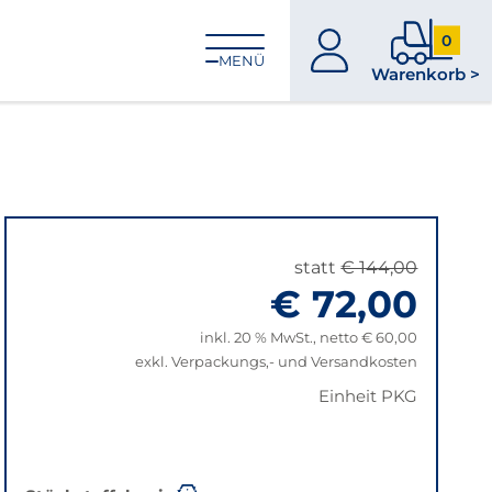
0
zum
0
MENÜ
Warenkorb >
Konto
Produkt
im
Warenk
statt
€ 144,00
€ 72,00
inkl. 20 % MwSt., netto € 60,00
exkl. Verpackungs,- und Versandkosten
Einheit PKG