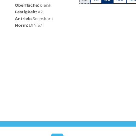
Oberfläche:
nicht
blank
Springe
Festigkeit:
verfügbar.
A2
zu
Antrieb:
Bei
Sechskant
"Anpassungen
Norm:
Klick
DIN 571
zurücksetzen"
wechselt
der
Filter
auf
die
beste
Alternative
in
der
gewünschten
Variante.