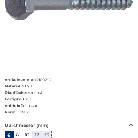
Größere
Bildversion
Artikelnummer:
2100242
anzeigen
Material:
STAHL
Oberfläche:
Verzinkt
Festigkeit:
n.a.
Antrieb:
Sechskant
Norm:
DIN 571
Das
Durchmesser (mm)
Produkt
6
8
10
12
16
ist