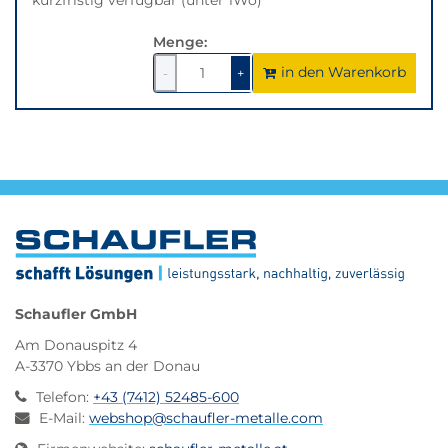
Menge:
in den Warenkorb
1
um
1
um
-
+
1
1
verringern
erhöhen
Schaufler GmbH
Am Donauspitz 4
A-3370 Ybbs an der Donau
Telefon
:
+43 (7412) 52485-600
E-Mail
:
webshop@schaufler-metalle.com