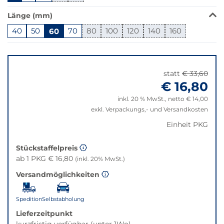
in
Länge (mm)
dieser
Variante
40
50
60
70
80
100
120
140
160
nicht
Springe
verfügbar.
zu
Bei
"Anpassungen
Klick
statt
€ 33,60
zurücksetzen"
wechselt
€ 16,80
der
inkl. 20 % MwSt., netto € 14,00
Filter
exkl. Verpackungs,- und Versandkosten
auf
die
Einheit PKG
beste
Alternative
Stückstaffelpreis
in
ab 1 PKG € 16,80
(inkl. 20% MwSt.)
der
Versandmöglichkeiten
gewünschten
Variante.
Spedition
Selbstabholung
Lieferzeitpunkt
kurzfristig verfügbar (unter 1Wo)