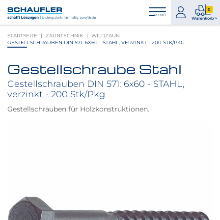
Zum
Zur
Zur
Seitenbereiche:
0
Inhalt
Hauptnavigation
Footernavigation
zum
0
MENÜ
Logo
Warenkorb >
Konto
Prod
Schaufler
STARTSEITE
ZAUNTECHNIK
WILDZAUN
im
verlinkt
GESTELLSCHRAUBEN DIN 571: 6X60 - STAHL, VERZINKT - 200 STK/PKG
War
zur
Startseite
Gestellschraube Stahl
Produktbilder
überspringen
Gestellschrauben DIN 571: 6x60 - STAHL,
verzinkt - 200 Stk/Pkg
Gestellschrauben für Holzkonstruktionen.