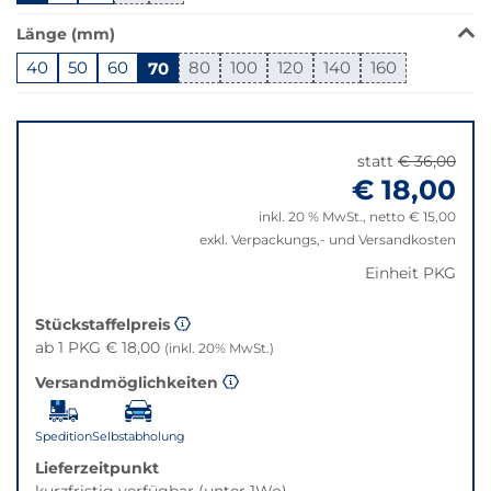
in
Länge (mm)
dieser
Variante
40
50
60
70
80
100
120
140
160
nicht
Springe
verfügbar.
zu
Bei
"Anpassungen
Klick
statt
€ 36,00
zurücksetzen"
wechselt
€ 18,00
der
inkl. 20 % MwSt., netto € 15,00
Filter
exkl. Verpackungs,- und Versandkosten
auf
die
Einheit PKG
beste
Alternative
Stückstaffelpreis
in
ab 1 PKG € 18,00
(inkl. 20% MwSt.)
der
Versandmöglichkeiten
gewünschten
Variante.
Spedition
Selbstabholung
Lieferzeitpunkt
kurzfristig verfügbar (unter 1Wo)