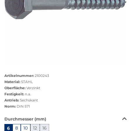
Größere
Bildversion
Artikelnummer:
2100243
anzeigen
Material:
STAHL
Oberfläche:
Verzinkt
Festigkeit:
n.a.
Antrieb:
Sechskant
Norm:
DIN 571
Das
Durchmesser (mm)
Produkt
6
8
10
12
16
ist