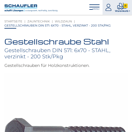
Zum
Zur
Zur
Seitenbereiche:
0
Inhalt
Hauptnavigation
Footernavigation
zum
0
MENÜ
Logo
Warenkorb >
Konto
Prod
Schaufler
STARTSEITE
ZAUNTECHNIK
WILDZAUN
im
verlinkt
GESTELLSCHRAUBEN DIN 571: 6X70 - STAHL, VERZINKT - 200 STK/PKG
War
zur
Startseite
Gestellschraube Stahl
Produktbilder
überspringen
Gestellschrauben DIN 571: 6x70 - STAHL,
verzinkt - 200 Stk/Pkg
Gestellschrauben für Holzkonstruktionen.