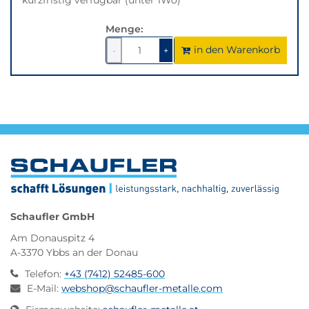
Menge:
in den Warenkorb
1
um
1
um
-
+
1
1
verringern
erhöhen
Schaufler GmbH
Am Donauspitz 4
A-3370 Ybbs an der Donau
Telefon
:
+43 (7412) 52485-600
E-Mail
:
webshop@schaufler-metalle.com