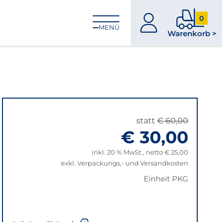
0
zum
0
MENÜ
Warenkorb >
Konto
Produkt
im
Warenk
statt
€ 60,00
€ 30,00
inkl. 20 % MwSt., netto € 25,00
exkl. Verpackungs,- und Versandkosten
Einheit PKG