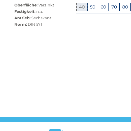
dieser
Oberfläche:
Verzinkt
Variante
40
50
60
70
80
Festigkeit:
n.a.
nicht
Springe
Antrieb:
Sechskant
verfügbar.
zu
Norm:
DIN 571
Bei
"Anpassungen
Klick
zurücksetzen"
wechselt
der
Filter
auf
die
beste
Alternative
in
der
gewünschten
Variante.