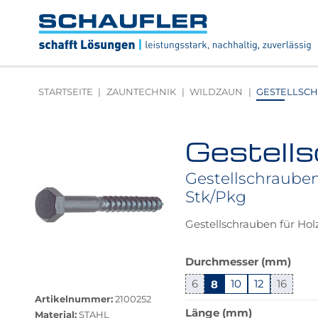
Zum
Zur
Zur
Seitenbereiche:
Inhalt
Hauptnavigation
Footernavigation
Logo
Schaufler
verlinkt
zur
STARTSEITE
ZAUNTECHNIK
WILDZAUN
GESTELLSCHR
Startseite
Gestells
Produktbilder
überspringen
Gestellschrauben 
Stk/Pkg
Gestellschrauben für Hol
Das
Durchmesser (mm)
Produkt
Größere
6
8
10
12
16
ist
Bildversion
Artikelnummer:
2100252
in
anzeigen
Länge (mm)
Material:
STAHL