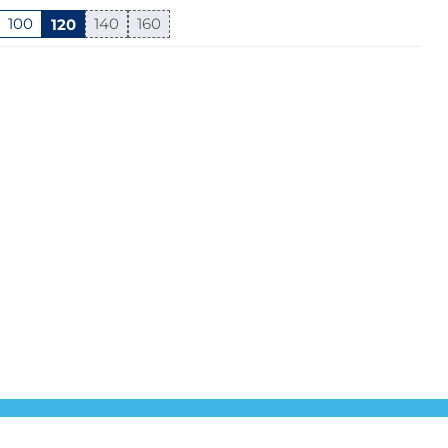
100
120
140
160