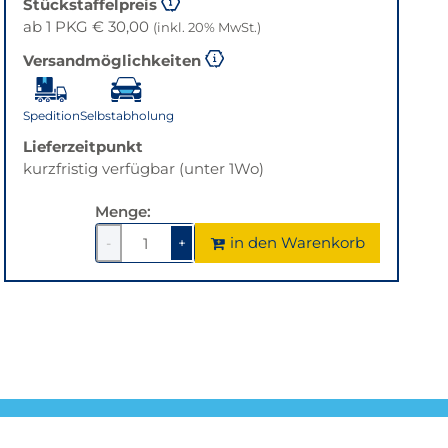
Stückstaffelpreis
ab 1 PKG € 30,00
(inkl. 20% MwSt.)
Versandmöglichkeiten
Spedition
Selbstabholung
Lieferzeitpunkt
kurzfristig verfügbar (unter 1Wo)
Menge:
in den Warenkorb
-
+
1
um
1
um
1
1
verringern
erhöhen