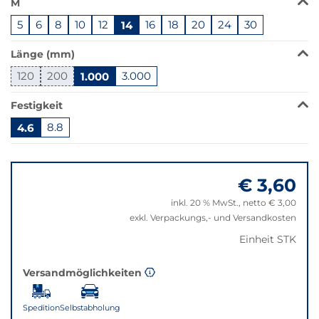
M
Produkt
5
6
8
10
12
14
16
18
20
24
30
ist
in
Länge (mm)
dieser
Variante
120
200
1.000
3.000
nicht
verfügbar.
Festigkeit
Bei
4.6
8.8
Klick
wechselt
Springe
der
zu
Filter
€ 3,60
"Anpassungen
auf
zurücksetzen"
inkl. 20 % MwSt., netto € 3,00
die
exkl. Verpackungs,- und Versandkosten
beste
Alternative
Einheit STK
in
der
Versandmöglichkeiten
gewünschten
Variante.
Spedition
Selbstabholung