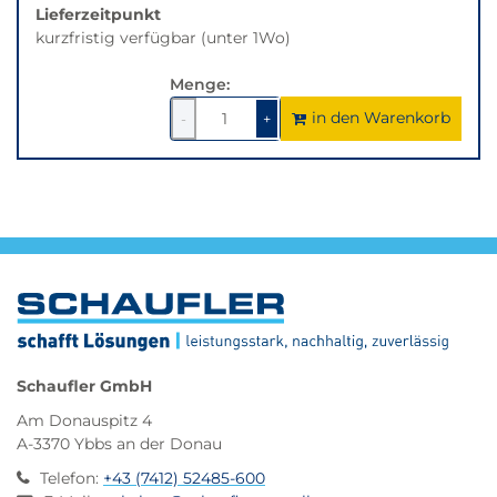
Lieferzeitpunkt
kurzfristig verfügbar (unter 1Wo)
Menge:
in den Warenkorb
1
um
1
um
-
+
1
1
verringern
erhöhen
Schaufler GmbH
Am Donauspitz 4
A-3370 Ybbs an der Donau
Telefon
:
+43 (7412) 52485-600