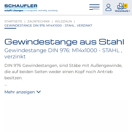
Zum
Zur
Zur
Seitenbereiche:
0
Inhalt
Hauptnavigation
Footernavigation
zum
0
MENÜ
Logo
Warenkorb >
Konto
Prod
Schaufler
STARTSEITE
ZAUNTECHNIK
WILDZAUN
im
verlinkt
GEWINDESTANGE DIN 976: M14X1000 - STAHL , VERZINKT
War
zur
Startseite
Gewindestange aus Stahl
Produktbilder
überspringen
Gewindestange DIN 976: M14x1000 - STAHL ,
verzinkt
DIN 976 Gewindestangen, sind Stäbe mit Außengewinde,
die auf beiden Seiten weder einen Kopf noch Antrieb
besitzen.
Hinweis:
Mehr anzeigen
Festigkeitsklasse: 4.8 - 5.8. Je nach Hersteller.