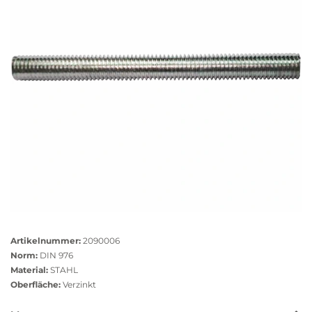
Größere
Bildversion
Artikelnummer:
2090006
anzeigen
Norm:
DIN 976
Material:
STAHL
Oberfläche:
Verzinkt
Das