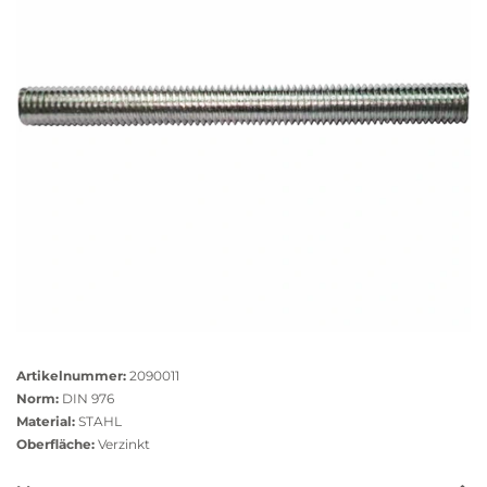
Größere
Bildversion
Artikelnummer:
2090011
anzeigen
Norm:
DIN 976
Material:
STAHL
Oberfläche:
Verzinkt
Das