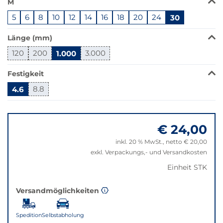
M
Produkt
5
6
8
10
12
14
16
18
20
24
30
ist
in
Länge (mm)
dieser
Variante
120
200
1.000
3.000
nicht
verfügbar.
Festigkeit
Bei
4.6
8.8
Klick
wechselt
Springe
der
zu
Filter
€ 24,00
"Anpassungen
auf
zurücksetzen"
inkl. 20 % MwSt., netto € 20,00
die
exkl. Verpackungs,- und Versandkosten
beste
Alternative
Einheit STK
in
der
Versandmöglichkeiten
gewünschten
Variante.
Spedition
Selbstabholung