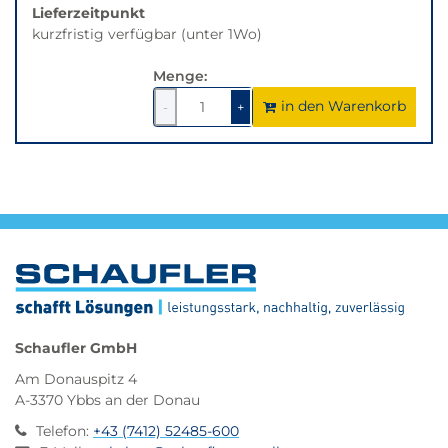
Lieferzeitpunkt
kurzfristig verfügbar (unter 1Wo)
Menge:
in den Warenkorb
1
um
1
um
-
+
1
1
verringern
erhöhen
Schaufler GmbH
Am Donauspitz 4
A-3370 Ybbs an der Donau
Telefon
:
+43 (7412) 52485-600