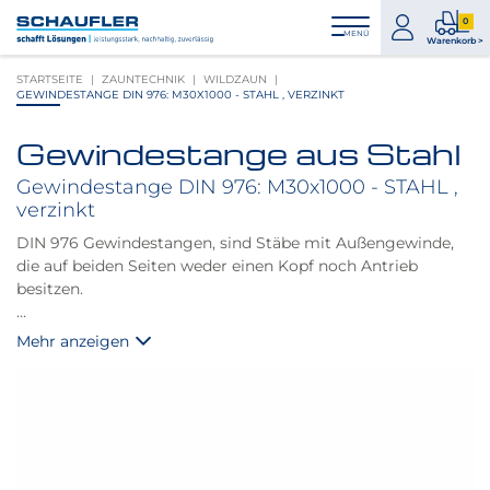
Zum
Zur
Zur
Seitenbereiche:
0
Inhalt
Hauptnavigation
Footernavigation
zum
0
MENÜ
Logo
Warenkorb >
Konto
Prod
Schaufler
STARTSEITE
ZAUNTECHNIK
WILDZAUN
im
verlinkt
GEWINDESTANGE DIN 976: M30X1000 - STAHL , VERZINKT
War
zur
Startseite
Gewindestange aus Stahl
Produktbilder
überspringen
Gewindestange DIN 976: M30x1000 - STAHL ,
verzinkt
DIN 976 Gewindestangen, sind Stäbe mit Außengewinde,
die auf beiden Seiten weder einen Kopf noch Antrieb
besitzen.
Hinweis:
Mehr anzeigen
Festigkeitsklasse: 4.8 - 5.8. Je nach Hersteller.