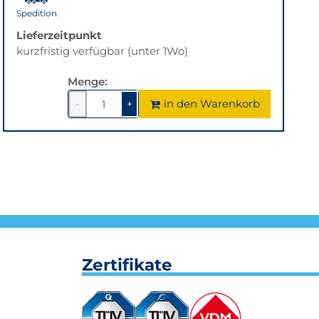
Spedition
Lieferzeitpunkt
kurzfristig verfügbar (unter 1Wo)
Menge:
in den Warenkorb
-
+
1
um
1
um
1
1
verringern
erhöhen
Zertifikate