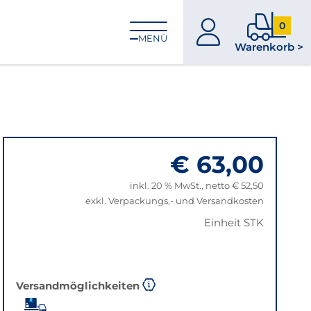
0
zum
0
MENÜ
Warenkorb >
Konto
Produkt
im
Warenk
€ 63,00
inkl. 20 % MwSt., netto € 52,50
exkl. Verpackungs,- und Versandkosten
Einheit STK
Versandmöglichkeiten