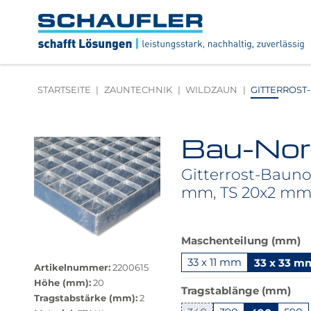
Zum
Zur
Zur
Seitenbereiche:
Inhalt
Hauptnavigation
Footernavigation
Logo
Schaufler
verlinkt
zur
STARTSEITE
ZAUNTECHNIK
WILDZAUN
GITTERROST-
Startseite
Bau-Nor
Produktbilder
überspringen
Gitterrost-Baun
mm, TS 20x2 m
Das
Maschenteilung (mm)
Größere
Produkt
Bildversion
33 x 11 mm
33 x 33 m
ist
Artikelnummer:
2200615
anzeigen
in
Höhe (mm):
20
Tragstablänge (mm)
dieser
Tragstabstärke (mm):
2