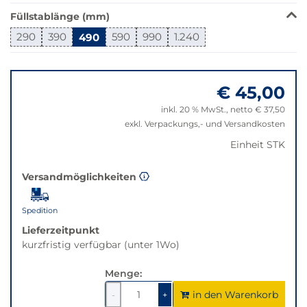
verfügbar.
Füllstablänge (mm)
Bei
290
390
490
590
990
1.240
Klick
wechselt
Springe
der
zu
Filter
€ 45,00
"Anpassungen
auf
zurücksetzen"
inkl. 20 % MwSt., netto € 37,50
die
exkl. Verpackungs,- und Versandkosten
beste
Alternative
Einheit STK
in
der
Versandmöglichkeiten
gewünschten
Variante.
Spedition
Lieferzeitpunkt
kurzfristig verfügbar (unter 1Wo)
Menge:
in den Warenkorb
1
um
1
um
-
+
1
1