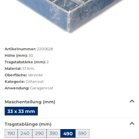
Größere
Bildversion
Artikelnummer:
2200628
anzeigen
Höhe (mm):
30
Tragstabstärke (mm):
2
Material:
STAHL
Oberfläche:
Verzinkt
Kategorie:
Gitterrost
Anwendung:
Garagenrost
Das
Maschenteilung (mm)
Produkt
33 x 33 mm
ist
in
Tragstablänge (mm)
dieser
Variante
190
240
290
390
490
590
nicht