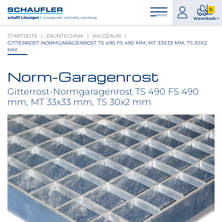
Zum
Zur
Zur
Seitenbereiche:
0
Inhalt
Hauptnavigation
Footernavigation
zum
0
MENÜ
Logo
Warenkorb >
Konto
Prod
Schaufler
STARTSEITE
ZAUNTECHNIK
WILDZAUN
im
verlinkt
GITTERROST-NORMGARAGENROST TS 490 FS 490 MM, MT 33X33 MM, TS 30X2
War
zur
MM
Startseite
Norm-Garagenrost
Produktbilder
überspringen
Gitterrost-Normgaragenrost TS 490 FS 490
mm, MT 33x33 mm, TS 30x2 mm