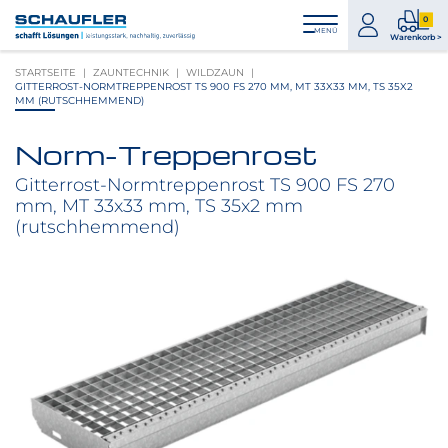
Zum
Zur
Zur
Seitenbereiche:
0
Inhalt
Hauptnavigation
Footernavigation
zum
0
MENÜ
Logo
Warenkorb >
Konto
Prod
Schaufler
STARTSEITE
ZAUNTECHNIK
WILDZAUN
im
verlinkt
GITTERROST-NORMTREPPENROST TS 900 FS 270 MM, MT 33X33 MM, TS 35X2
War
zur
MM (RUTSCHHEMMEND)
Startseite
Norm-Treppenrost
Produktbilder
überspringen
Gitterrost-Normtreppenrost TS 900 FS 270
mm, MT 33x33 mm, TS 35x2 mm
(rutschhemmend)