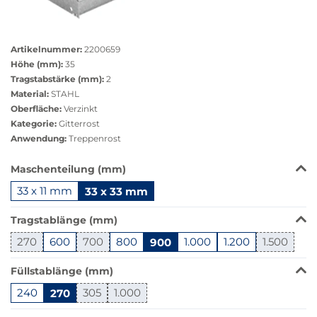
Größere
Bildversion
Artikelnummer:
2200659
anzeigen
Höhe (mm):
35
Tragstabstärke (mm):
2
Material:
STAHL
Oberfläche:
Verzinkt
Kategorie:
Gitterrost
Anwendung:
Treppenrost
Das
Maschenteilung (mm)
Produkt
33 x 11 mm
33 x 33 mm
ist
in
Tragstablänge (mm)
dieser
Variante
270
600
700
800
900
1.000
1.200
1.500
nicht
verfügbar.
Füllstablänge (mm)
Bei
240
270
305
1.000
Klick
wechselt
Springe