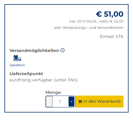
der
zu
Filter
€ 51,00
"Anpassungen
auf
zurücksetzen"
inkl. 20 % MwSt., netto € 42,50
die
exkl. Verpackungs,- und Versandkosten
beste
Alternative
Einheit STK
in
der
Versandmöglichkeiten
gewünschten
Variante.
Spedition
Lieferzeitpunkt
kurzfristig verfügbar (unter 1Wo)
Menge:
in den Warenkorb
1
um
1
um
-
+
1
1
verringern
erhöhen